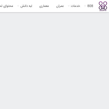
808
خدمات
عمران
معماری
لبه دانش
محتوای ت