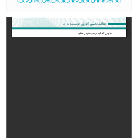
a_few_things_you_should_know_about_manholes.pdf