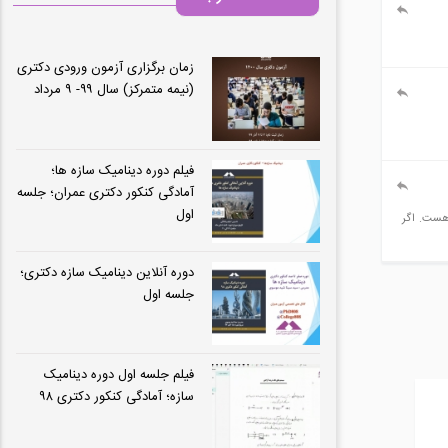
زمان برگزاری آزمون ورودی دکتری
(نيمه متمرکز) سال ۹۹- ۹ مرداد
فیلم دوره دینامیک سازه ها؛
آمادگی کنکور دکتری عمران؛ جلسه
اول
 به نرم افزار deepsoil v5.1 ندارم. ورژن 7 را دارم ولی ورژن 5.1 مورد نیاز هست. اگر
دوره آنلاین دینامیک سازه دکتری؛
جلسه اول
فیلم جلسه اول دوره دینامیک
سازه؛ آمادگی کنکور دکتری ۹۸