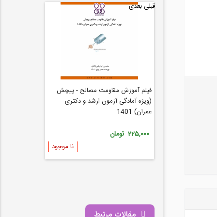
قبلی
بعدی
سیستم های اجرای پروژه در صنعت
فیلم آموزش مقاومت مصالح - پیچش
ساختمان
(ویژه آمادگی آزمون ارشد و دکتری
عمران) 1401
98,000 تومان
225,000 تومان
نا موجود
نا موجود
مقالات مرتبط