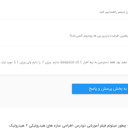
ن میشم راهنماییم کنید
یین ظرفیت باربری پی ها روبدونم کسی بلده؟
با سلام من از دوره آموزشی خانم مهندس فزرانه نباتی استفاده کردم خیلی مفید بود فقط دسترسی
 به بخش پرسش و پاسخ
دوستان کسی هست بتونه راهنمای کنه که که چطور میتونم فیلم آموزشی دودرس ۱طراحی سازه های هیدرولیکی ۲ هیدرولیک