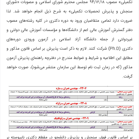
تکمیلی» مصوب ۹۴/۱۲/۱۸ مجلس محترم شورای اسلامی و مصوبات «شورای
سنجش و پذیرش تحصیلات تکمیلی» به شرح ذیل انجام خواهد شد. لذا
ضرورت دارد تمامی متقاضیان ورود به دوره دکتری در کلیه رشته‌­های مصوب
دفتر گسترش آموزش عالی اعم از دانشگاه­‌ها و مؤسسات آموزش عالی دولتی و
غیردولتی از جمله دانشگاه آزاد اسلامی در آزمون ورودی دوره­‌های
دکتری (Ph.D) شرکت کنند. لازم به ذکر است پذیرش بر اساس قانون مذکور و
مطابق این اطلاعیه و شرایط و ضوابط مندرج در دفترچه راهنمای پذیرش آزمون
مذکور (که در زمان ثبت نام توسط این سازمان منتشر می‌­شود)، صورت خواهد
گرفت.
بر اساس قانون فوق، سنجش و پذیرش دانشجو در مقطع دکتری ناپیوسته بر