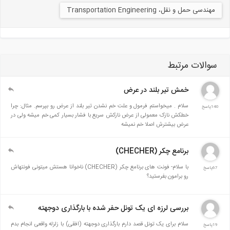
مهندسی حمل و نقل، Transportation Engineering
سوالات مرتبط
خمش تیر بلند در عرض
سلام . میخواستم فرمول و علت خم نشدن تیر بلند از عرض رو بپرسم. مثال: چرا
140پاسخ
خطکش نازک معمولی از عرض نازکش سریع با فشار بسیار کمی خم میشه ولی در
عرض بیشترش اصلا خم نمیشه
برنامع چکر (CHECHER)
با سلام- فونت های برنامع چکر (CHECHER) ناخوانا هستش میتونی فونتهاش
67پاسخ
رو برامون بفرستید؟
بررسی لرزه ای یک تونل حفر شده با بارگذاری دوجهته
سلام برای یک تونل قصد دارم بارگذاری دوجهته (افقی) با زلزله واقعی انجام بدم
19پاسخ