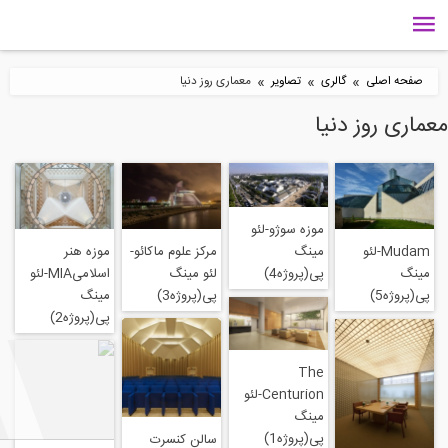
»
»
»
گالری
تصاویر
معماری روز دنیا
 دنیا
موزه سوژو-لئو
مرکز علوم ماکائو-
موزه هنر
مینگ
لئو مینگ
اسلامیMIA-لئو
پی(پروژه4)
پی(پروژه3)
مینگ
پی(پروژه2)
The
Centurion-لئو
مینگ
پی(پروژه1)
سالن کنسرت