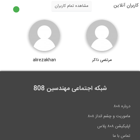
مشاهده تمام کاربران
مرتضی ذاکر
alirezakhan
شبکه اجتماعی مهندسین 808
شم انداز ۸۰۸