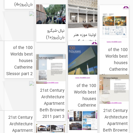
بان(پروژه4)
نپال-شیگرو
اوئیتا موزه هنر
بان(پروژه1)
استانی-شیگرو
100 of the
بان(پروژه2)
Worlds best
W
houses
Catherine
Slessor part 2
Sle
100 of the
21st Century
Worlds best
Architecture
houses
Apartment
Catherine
Beth Browne
21
Slessor part 1
2011 part 3
A
21st Century
Architecture
Be
Apartment