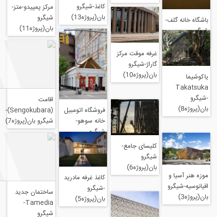
کاغذ-شیگرو
مرکز پمپیدو-متز-
بان(پروژه13)
شیگرو
لف-
بان(پروژه11)
غرفه موقت مرکز
گاراژ-شیگرو
بان(پروژه10)
اقامت
فروشگاه اتومبیل
(Sengokubara)-
خانه سوهو-
شیگرو بان(پروژه7)
شیگرو
بان(پروژه9)
کلیسای جامع-
شیگرو
بان(پروژه6)
 و
کاغذ غرفه مادرید
رو
-شیگرو
ساختمان جدید
بان(پروژه5)
Tamedia-
شیگرو