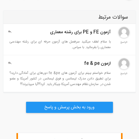
سوالات مرتبط
آزمون FE و PE برای رشته معماری
با سلام لطف میکنید سرفصل های آزمون حرفه ای برای رشته مهندسی
0پاسخ
معماری را بفرمائید. با سپاس.
ازمون fe & pe
سلام خواستم ببینم برای آزمون های fe &pe دورهای برای آمادگی دارید؟
0پاسخ
برای تطبیق دادن مدرک لیسانس و فوق لیسانس در کشور آمریکا و عضو
شدن در. سازمان نظام مهندسی آمریکا چیکار باید. کرد؟؟آیا میپذیرند؟؟
ورود به بخش پرسش و پاسخ