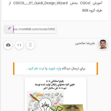
آموزش CSiCol بخش CSiCOL_-_01_Quick_Design_Wizard از
طرف گروه 808
علیرضا صالحین
برای ارسال دیدگاه
وارد شوید
یا
ثبت نام کنید
.