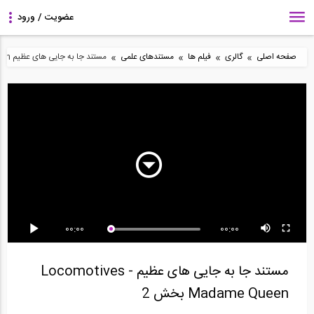
»
»
»
»
صفحه اصلی
گالری
فیلم ها
مستندهای علمی
مستند جا به جایی های عظیم Locomotives - Madame Queen بخش 2
آزمایش شکست برشی
مستند جا به جایی های
تست قاب خمشی خرپای
(مود دوم) الیاف FRP در...
غول آسا "Huge...
ویژه فولادی...
00:00
00:00
مستند جا به جایی های
آزمایش میز لرزان ساختمان
مستند جا به جایی های
غول آسا "Huge...
یک طبقه سنگی...
غول آسا "Long...
مستند جا به جایی های عظیم Locomotives -
Madame Queen بخش 2