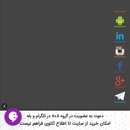
X
دعوت به عضویت در گروه 808 در تلگرام و بله
امکان خرید از سایت تا اطلاع ثانوی فراهم نیست
ایمیل: info civil808.com | ایمیل: saze808 gmail.com