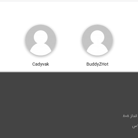
Cadyvak
BuddyZHot
.
ز ۸۰۸