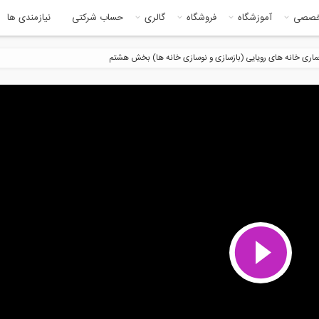
خصصی
آموزشگاه
فروشگاه
گالری
حساب شرکتی
نیازمندی ها
ماری خانه های رویایی (بازسازی و نوسازی خانه ها) بخش هشتم
13:15
23:4
م آموزشی جوشکاری لوله با
استفاده از فرآیند جوشکاری با
رود...
کیفیت...
27:31
12:3