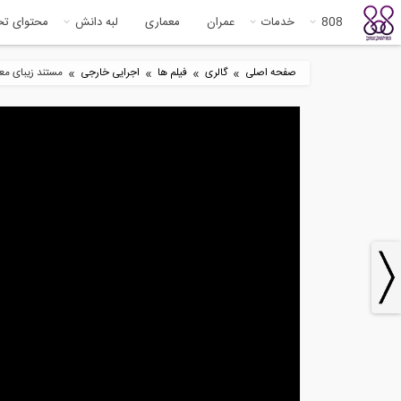
808
خدمات
عمران
معماری
لبه دانش
محتوای ت
»
»
»
»
صفحه اصلی
گالری
فیلم ها
اجرایی خارجی
مستند زیبای مع
9
9:27
تکنیک جوشکاری سربالا با الکترود
فیل
دستی با...
الکت
0
20:41