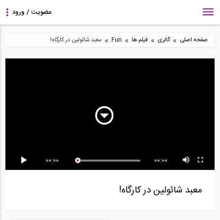
»
»
»
»
صفحه اصلی
گالری
فیلم ها
Fun
معبد شائولین در کارگاه!
دست به دست خویش
اخذ وام از بانک در زمان
pat & mat در این
دهیم، میخ خود بر زمین...
انسان های دومیه...
قسمت روی ریوار...
00:00
00:00
pat & mat در این
در این قسمت با استفاده
pat & mat در این
قسمت برای راحتیشون...
از محاسبات...
قسمت از مهاربند...
معبد شائولین در کارگاه!