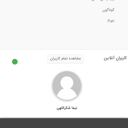
نحوه تعریف سقف وافل و دیدن ریب‌های آن...
گوناگون
Fun
3:20
وبینار طراحی فولاد ساختمانی
59:23
کاربران آنلاین
مشاهده تمام کاربران
مدل سازی راه پله در ETABS 2016
14:36
آموزش گام به گام اجرای ساختمان- گام صفر...
نیما شکراللهی
57:50