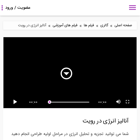
»
»
»
»
صفحه اصلی
گالری
فیلم ها
فیلم های آموزشی
آنالیز انرژی در رویت
3:50
9:08
14:58
معرفی نرم افزار قدرتمند
معرفی نرم افزار قدرتمند
معرفی نرم افزار
مدلسازی، تحلیل...
مدلسازی، تحلیل...
piDESIGN مجزا جهت
طراحی...
00:00
00:00
6:22
21:10
4:47
انواع تکیه گاه در نرم افزار
آموزش اسکیچ اپ 2016
متریال گذاری در Revit-
آنالیز انرژی در رویت
DeepEX
قسمت اول
شما می توانید تجزیه و تحلیل انرژی در مراحل اولیه طراحی انجام دهید