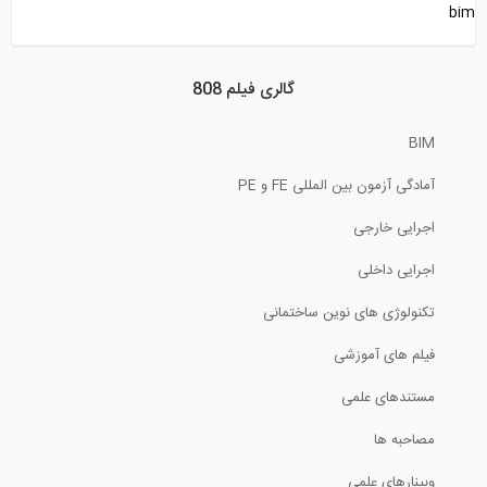
bim
9:43
فیلم آموزشی تری دی مکس 2014 - پارت اول
گالری فیلم 808
BIM
36:16
آمادگی آزمون بین المللی FE و PE
وبینار معرفی نرم افزار انرژی پلاس
اجرایی خارجی
27:58
اجرایی داخلی
وبینار جلسه شبیه سازی انرژی ساختمان با...
تکنولوژی های نوین ساختمانی
فیلم های آموزشی
34:00
مستندهای علمی
طراحی پله
مصاحبه ها
8:21
وبینارهای علمی