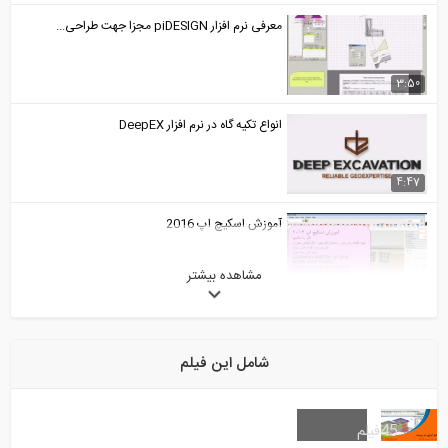
معرفی نرم افزار piDESIGN مجزا جهت طراحی...
3:50
انواع تکیه گاه در نرم افزار DeepEX
4:47
آموزش اسکیچ اپ 2016
مشاهده بیشتر
21:10
متریال گذاری در Revit- قسمت اول
شامل این فیلم
6:22
ساخت پله های قوسی آجری (ترجمه و دوبله...
45
فیلم