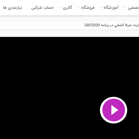
خصصی
آموزشگاه
فروشگاه
گالری
حساب شرکتی
نیازمندی ها
د صرفا كششي در برنامه SAP2000
26:24
8:0
یل تیر طره ای در نرم افزار
دینامیک سازه ای -قسمت دوم (دکتر
کوس
فرزاد...
15:06
7:4