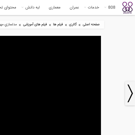
808
خدمات
عمران
معماری
لبه دانش
محتوای ت
»
»
»
»
صفحه اصلی
گالری
فیلم ها
فیلم های آموزشی
مدلسازي مهاربن
3
3:27
نحوه دریافت یک شتابنگاشت، دو
تحل
خطی نمودن...
آبا
3
10:20