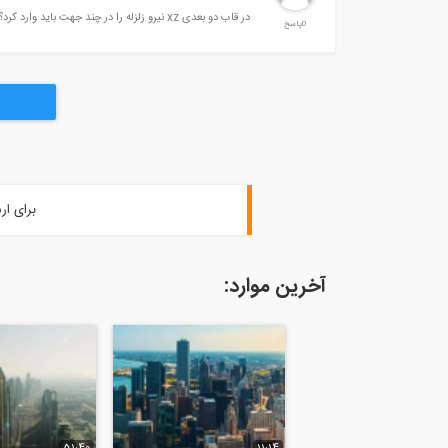
در قاب دو بعدی xz نیرو زلزله را در چند جهت باید وارد کرد؟
0پاسخ
برای ار
آخرین موارد: