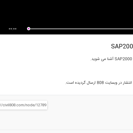
یز خرپا در نرم افزار آباکوس
سمينار پيچ هاي ترك كنترل - قسمت
دوم
00:00
808 ارسال گردیده است.