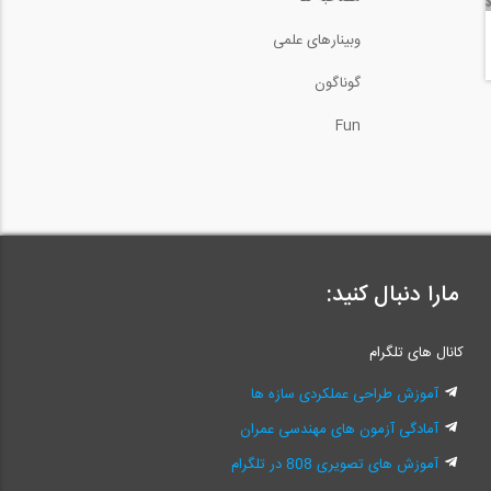
وبینارهای علمی
گوناگون
Fun
مارا دنبال کنید:
کانال های تلگرام
آموزش طراحی عملکردی سازه ها
آمادگی آزمون های مهندسی عمران
آموزش های تصویری 808 در تلگرام