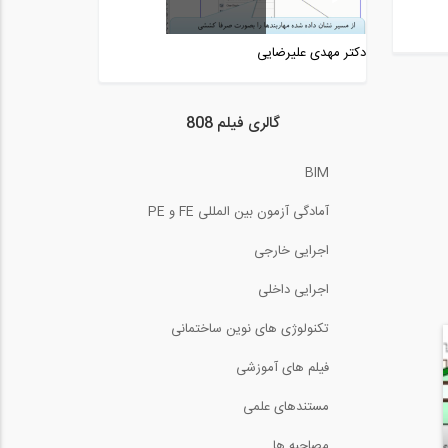
روند خروجی گرفتن از برنامه
ETABS2015...
دکتر مهدی علیرضایی
3:32
سمينار پيچ هاي ترك كنترل -
قسمت چهارم
گالری فیلم 808
39:49
نحوه محاسبه جرم گرهی
BIM
بصورت دستی و کنترل...
5:04
آمادگی آزمون بین المللی FE و PE
مرور روند تاریخی فرآیندهای
اجرایی خارجی
PMBOK - قسمت...
16:38
اجرایی داخلی
مرور روند تاریخی فرآیندهای
تکنولوژی های نوین ساختمانی
PMBOK - قسمت...
16:38
فیلم های آموزشی
طراحی دال پس کشیده در
مستندهای علمی
نرم افزار ETABS...
22:49
مصاحبه ها