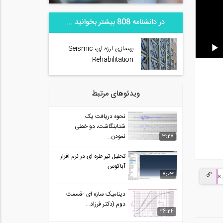
در دانشنامه 808 بیشتر بخوانید ...
بهسازی لرزه ای، Seismic
Rehabilitation
ویدئوهای مرتبط
نحوه دریافت یک
شتابنگاشت، دو خطی
نمودن...
3:27
تحلیل تیر طره ای در نرم افزار
آباکوس
8:03
دینامیک سازه ای -قسمت
دوم (دکتر فرزاد...
26:24