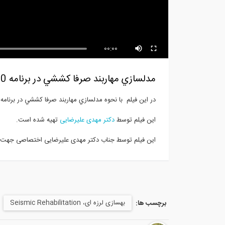
نحوه اعمال اثر متعامد بارهاي زلزله
آنال
طيفي...
00:00
مدلسازي مهاربند صرفا كششي در برنامه SAP2000
در این فیلم با نحوه مدلسازي مهاربند صرفا كششي در برنامه SAP2000 آشنا می شوید.
این فیلم توسط
دکتر مهدی علیرضایی
تهیه شده است.
این فیلم توسط جناب دکتر مهدی علیرضایی اختصاصی جهت انتشار در وبسایت 
بهسازی لرزه ای، Seismic Rehabilitation
برچسب ها: