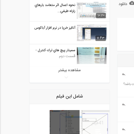
دانلود
نحوه اعمال اثر متعامد بارهاي
زلزله طيفي...
10:20
آنالیز خرپا در نرم افزار آباکوس
7:43
سمينار پيچ هاي ترك كنترل -
قسمت دوم
15:06
مشاهده بیشتر
طراحی و تحلیل دال تخت در
نرم افزار CSI...
9:41
 باشد؟
انتقال مدل های سازه ای
شامل این فیلم
پیچیده از برنامه...
4:24
محاسبه وزن مخصوص
41
فیلم
خشک خاک (ترجمه و دوبله...
6:42