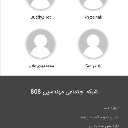
2:29
BuddyZHot
kh zeinali
Cadyvak
محمدمهدی عادلی
شبکه اجتماعی مهندسین 808
درباره ۸۰۸
ماموریت و چشم انداز ۸۰۸
اپلیکیشن ۸۰۸ پلاس