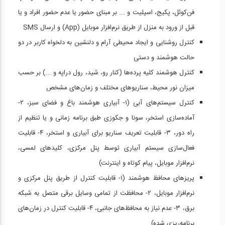
فن‌کوئل، پکیج، اسپلیت و ... بر مبنای حضور یا عدم حضور افراد و یا
قبل از ورود به منزل از طریق نرم‌افزار موبایل (App) و ارسال SMS
کنترل روشنایی و ایجاد محیطی آرام و دلنشین به دلخواه کاربر در دو
حالت هوشمند و دستی
کنترل هوشمند کلیه پرده‌ها (کنار رو، شید، رول دراپه و ...) بر حسب
میزان نور محیط، سناریوهای مختلف و زمان‌های مشخص
کنترل سیستم‌های آبی (۱- آبیاری هوشمند باغ و فضای سبز، ۲-
آماده‌سازی استخر، سونا و جکوزی طبق برنامه زمانی و یا تنظیم از
راه دور، ۳- قابلیت تعریف سناریو برای آبیاری و استخر، ۴- قابلیت
فعال‌سازی سیستم آبیاری توسط پنل مرکزی، کلیدهای لمسی،
نرم‌افزار موبایل، پیام کوتاه و اینترنت)
پریزهای محافظ هوشمند (۱- قابلیت کنترل از طریق پنل مرکزی و
نرم‌افزار موبایل، ۲- محافظت از تمامی وسایل برقی متصل به شبکه
برق، ۳- عدم نیاز به محافظ‌های جانبی، ۴- قابلیت کنترل در زمان‌های
برنامه‌ریزی شده)