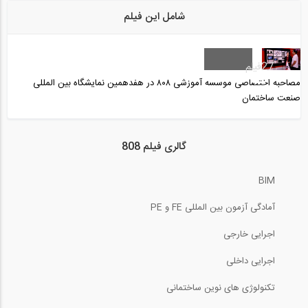
شامل این فیلم
13:54
بازدید از غرفه شرکت پویا گستر ، سازنده...
27
فیلم
مصاحبه اختصاصی موسسه آموزشی ۸۰۸ در هفدهمین نمایشگاه بین المللی
صنعت ساختمان
12:38
بازدید از غرفه شرکت پویا گستر ، سازنده...
گالری فیلم 808
12:43
BIM
بازدید از غرفه شرکت آسان سازان بتن میهن...
آمادگی آزمون بین المللی FE و PE
اجرایی خارجی
11:01
اجرایی داخلی
بازدید از غرفه شرکت سقف سبک مرکب LCP،...
تکنولوژی های نوین ساختمانی
12:43