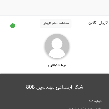
معرفی ساختمان اداری انرژی صفر مالزی (به...
7:21
کاربران آنلاین
مشاهده تمام کاربران
سمینار طراحی ساختمان بیمارستانها بر...
23:37
بررسی آزمایشگاهی ساختمان چوبی تحت
زلزله...
نیما شکراللهی
3:05
شبکه اجتماعی مهندسین 808
درباره ۸۰۸
ماموریت و چشم انداز ۸۰۸