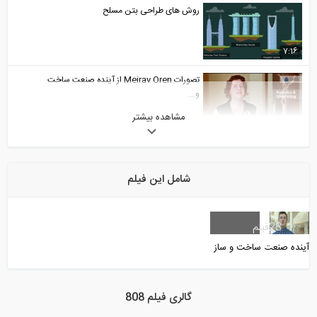
روش های طراحی بتن مسلح
7:16
تصورات Meirav Oren از آینده صنعت ساخت
و...
مشاهده بیشتر
2:22
سمینار طراحی ساختمان بیمارستانها بر...
شامل این فیلم
26:25
ایمنی در جوشکاری
28
فیلم
آینده صنعت ساخت و ساز
13:19
سمینار طراحی ساختمان بیمارستانها بر...
گالری فیلم 808