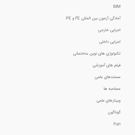
BIM
20:16
آمادگی آزمون بین المللی FE و PE
تاثیر انفجار سطحی بر خاک با نرم افزار...
اجرایی خارجی
5:48
اجرایی داخلی
سمینار طراحی ساختمان بیمارستانها بر...
تکنولوژی های نوین ساختمانی
فیلم های آموزشی
30:45
مستندهای علمی
آموزش جوشکاری (قسمت 2: ایمنی در
جوشکاری...
مصاحبه ها
14:05
وبینارهای علمی
سمینار طراحی ساختمان بیمارستانها بر...
گوناگون
Fun
17:49