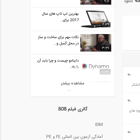
دانلود
9:11
بهترین لپ تاپ های سال
2017 برای...
6:39
نکات مهم برای ساخت و ساز
در محل گسل و...
3:31
داینامو چیست و چرا باید آن
را یاد...
8:38
مشاهده بیشتر
تجارب کشور ژاپن در حوزه
اتشکر
صنعت ساختمان -...
3:53
وبینار ساخت و ساز به روش
گالری فیلم 808
عیت پروژه های
بتن پس کشیده
5:13
BIM
معرفي نرم افزار سايزمو
آمادگی آزمون بین المللی FE و PE
سيگنال