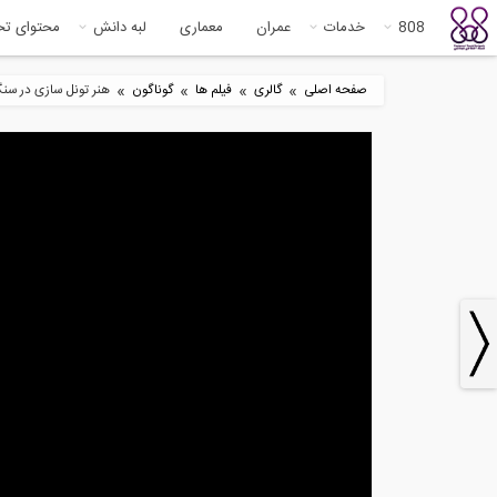
808
خدمات
عمران
معماری
لبه دانش
محتوای ت
»
»
»
»
صفحه اصلی
گالری
فیلم ها
گوناگون
هنر تونل سازی در سن
1
11:32
مفهوم شریان های حیاتی در زلزله -
مرو
رادیو...
است
1
6:39