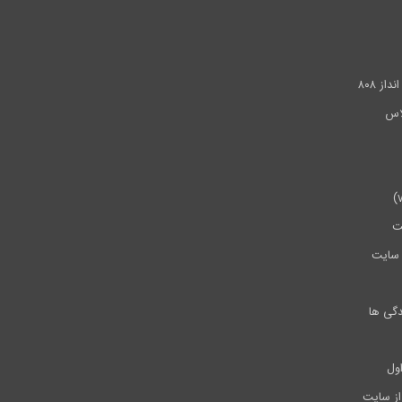
.
ز ۸۰۸
ت
سایت
دگی ها
ول
از سایت