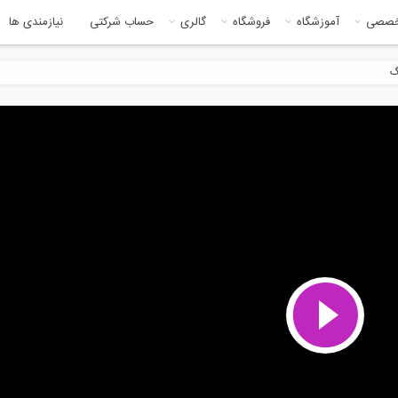
خصصی
آموزشگاه
فروشگاه
گالری
حساب شرکتی
نیازمندی ها
گ
9:11
2:2
ری بر روند ساخت برج امپایر
طراحی مراکز مدیریت بحران - رادیو
یت
808:...
8:38
3:3