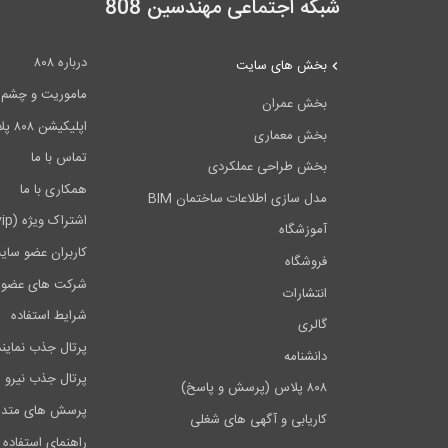
شبکه اجتماعی مهندسین 808
درباره ۸۰۸
بخش های سایت
ماموریت و چشم اندا
بخش عمران
اپلیکیشن ۸۰۸ پلاس
بخش معماری
تماس با ما
بخش طراحی عملکردی
همکاری با ما
مدل سازی اطلاعات ساختمان BIM
اشتراک ویژه (vip)
آموزشگاه
کاربران عضو سای
فروشگاه
شرکت های عضو 
انتشارات
شرایط استفاده
گالری
پرتال جذب نماین
دانشنامه
پرتال جذب نیرو
۸۰۸ پلاس (پرسش و پاسخ)
پرسش های متدا
کاریابی و آگهی های شغلی
راهنمای استفاده 