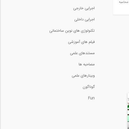
17:51
 محاسبه
اجرایی خارجی
طراحی سیستم های مکانیکی
اجرایی داخلی
در ساختمان
2:05
تکنولوژی های نوین ساختمانی
خواص و مزایای بتن خود
متراکم
فیلم های آموزشی
9:05
مستندهای علمی
سمینار ساختمان های ساخته
شده با فولاد...
مصاحبه ها
15:11
وبینارهای علمی
آشنایی با برخی از ويژگی
های خاص...
گوناگون
3:13
Fun
سمینار ساختمان های ساخته
شده با فولاد...
15:11
استخراج شتابنگاشت مقياس
شده از سايت...