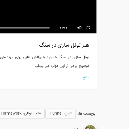
بهترین لپ تاپ های سال 2017
نکا
برای...
گسل
00:00
هنر تونل سازی در سنگ
تونل سازی در سنگ همواره با چالش هایی برای مهندسان 
توضیح برخی از این موارد می پردازد.
منبع
تونل، Tunnel
قالب تونلی، Tunnel Formework
برچسب ها: