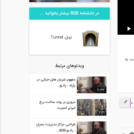
در دانشنامه 808 بیشتر بخوانید ...
تونل، Tunnel
ت به
ویدئوهای مرتبط
مفهوم شریان های حیاتی در
زلزله - رادیو...
11:32
مروری بر روند ساخت برج
امپایر استیت
2:21
طراحی مراکز مدیریت بحران
- رادیو 808:...