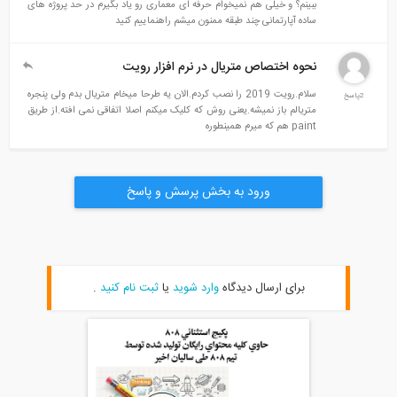
ببینم؟ و خیلی هم نمیخوام حرفه ای معماری رو یاد بگیرم در حد پروژه های
ساده آپارتمانی چند طبقه ممنون میشم راهنماییم کنید
نحوه اختصاص متریال در نرم افزار رویت
سلام.رویت 2019 را نصب کردم.الان یه طرحا میخام متریال بدم ولی پنجره
متریالم باز نمیشه.یعنی روش که کلیک میکنم اصلا اتفاقی نمی افته.از طریق
paint هم که میرم همینطوره
ورود به بخش پرسش و پاسخ
برای ارسال دیدگاه
وارد شوید
یا
ثبت نام کنید
.