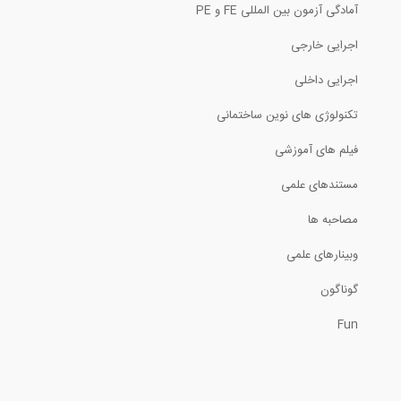
آمادگی آزمون بین المللی FE و PE
BIM به FM- چالش ها
اجرایی خارجی
5
اجرایی داخلی
درک مفهوم بیم در یک دقیقه (ترجمه و...
تکنولوژی های نوین ساختمانی
فیلم های آموزشی
مستندهای علمی
مدیریت تغییرات مدل در نرم افزار Visicon
مصاحبه ها
وبینارهای علمی
فیلتر کردن المان های مختلف بیم در نرم...
گوناگون
Fun
اعتبارسنجی در نرم افزار Visicon