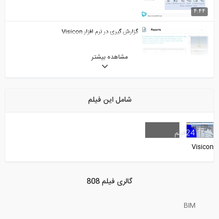
گزارش گیری در نرم افزار Visicon
مشاهده بیشتر
رنگ آمیزی خودکار فایل های بیم در نرم...
شامل این فیلم
تحلیل سازه در نرم افزار Visicon
24
فیلم
V
شناسایی تداخلات در نرم افزار Visicon
گالری فیلم 808
BIM
1