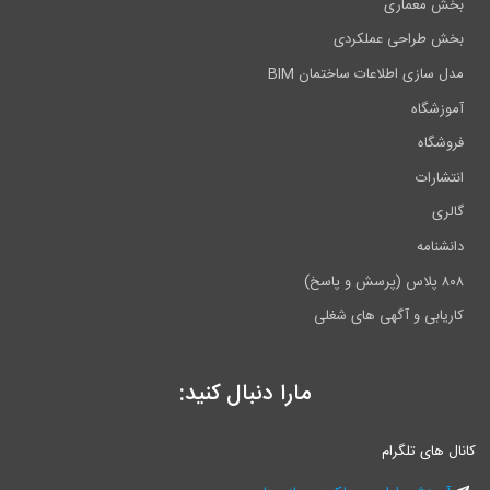
معماری
طراحی عملکردی
ازی اطلاعات ساختمان BIM
شگاه
گاه
رات
ی
امه
ابی و آگهی های شغلی
مارا دنبال کنید:
ای تلگرام