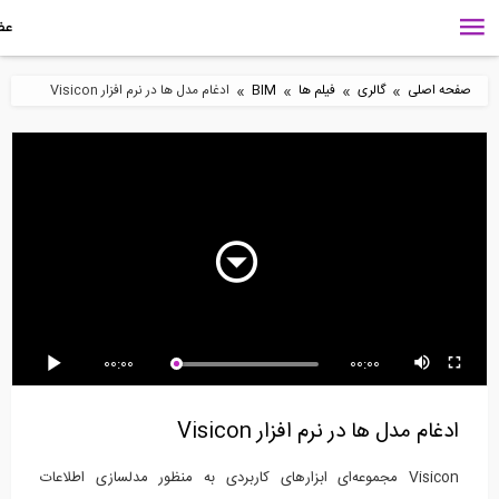
»
»
»
»
 اصلی
گالری
فیلم ها
BIM
ادغام مدل ها در نرم افزار Visicon
6:05
5:18
3
م (ترجمه و دوبله
کاربرد نرم افزار Visicon
فهرست بندی کردن در نرم
صی موسسه...
برای مهندسان...
افزار Visicon
6:22
6:43
4:
00:00
00:00
ای اندازه گیری در نرم
گزارش گیری در نرم افزار
رنگ آمیزی خودکار فایل
Visicon
های بیم در نرم...
غام مدل ها در نرم افزار Visicon
Visicon مجموعه‌ای ابزارهای کاربردی به منظور مدلسازی اطلاعات