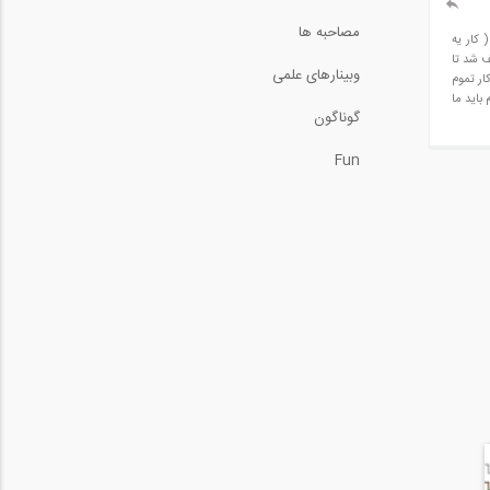
58:01
مصاحبه ها
به ناظر پرداخت کنیم ؟ ( کار یه
الی متوقف شد تا
وبینارهای علمی
ع به کار کردیم مهندس برای تایید مدارک پول این چند سال توقف کار به خاطر گرو بودن مدرک گرفت و ما مبلغی پرداخت کردیم و توافق شد تا ۹۹ کار تموم
د که میشه ۱۸ میلیون در صورتی که تو سایت دیدم باید ما
گوناگون
Fun