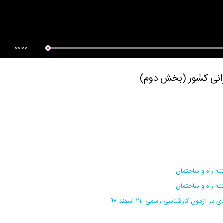
حی سازه های سبک- پارت دوم
معرفی کامل مبحث Spatial
دهای...
Variability...
00:00
رانی کشور (بخش دوم)
ته راه و ساختمان
ه راه و ساختمان
مون کارشناسی رسمی- ۲۱ اسفند ۹۷