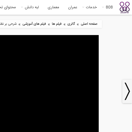
808
خدمات
عمران
معماری
لبه دانش
محتوای ت
»
»
»
»
صفحه اصلی
گالری
فیلم ها
فیلم های آموزشی
شرحی بر نظا
4
14:33
فلسفه ترکیب بارهای صد سی و
ضرا
ارتباط آن با...
ساز
8
7:37