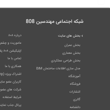
شبکه اجتماعی مهندسین 808
درباره ۸۰۸
بخش های سایت
ماموریت و چشم اندا
بخش عمران
اپلیکیشن ۸۰۸ پلاس
بخش معماری
تماس با ما
بخش طراحی عملکردی
همکاری با ما
مدل سازی اطلاعات ساختمان BIM
اشتراک ویژه (vip)
آموزشگاه
کاربران عضو سای
فروشگاه
شرکت های عضو 
انتشارات
شرایط استفاده
گالری
پرتال جذب نماین
دانشنامه