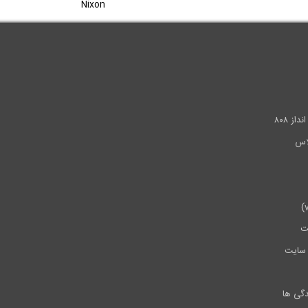
Nixon
.
ز ۸۰۸
ت
سایت
دگی ها