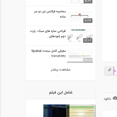
5:46
محاسبه فركانس تير دو سر
ساده
7:37
طراحی سازه های سبک- پارت
دوم (مودهای...
12:28
معرفی کامل مبحث Spatial
Variability...
42:00
مشاهده بیشتر
BIM به FM- چالش ها
50:20
وبینار اتودسک در مورد هوش
شامل این فیلم
مصنوعی در...
دانلود
20:22
مدل سازی رزونانس در
4
فیلم
ساختمان ها