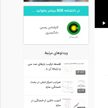
در دانشنامه 808 بیشتر بخوانید ...
کارشناس رسمی
دادگستری
ویدئوهای مرتبط
فلسفه ترکیب بارهای صد سی
و ارتباط آن با...
14:33
ضرایب تمرکز تنش در بحث
خستگی سازه
11:04
آسیب ناشی از خستگی در
سازه