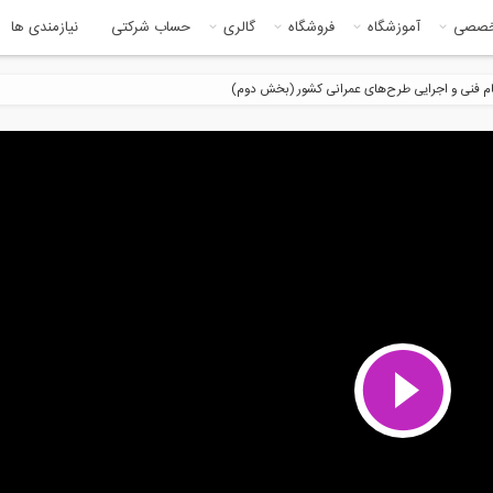
خصصی
آموزشگاه
فروشگاه
گالری
حساب شرکتی
نیازمندی ها
م فنی و اجرایی طرح‌های عمرانی کشور (بخش دوم)
5:46
11:0
یب تمرکز تنش در بحث خستگی
آسیب ناشی از خستگی در سازه
ه
42:00
12:2