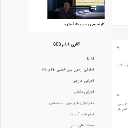
0:49
تحلیل سازه- نامعین
استاتیکی
کارشناسی رسمی دادگستری
10:54
قسمتی از فیلم مدل سازی و
طراحی و تحلیل...
گالری فیلم 808
24:56
وبینار مهندسی زلزله و
BIM
دینامیک خاک
راتون،
129:17
آمادگی آزمون بین المللی FE و PE
آناليز تير بتن مسلح به روش
اجرایی خارجی
ديناميكي...
21:02
اجرایی داخلی
مدیریت آب در فونداسیون
تکنولوژی های نوین ساختمانی
. میگه چون
نیم باز
4:03
فیلم های آموزشی
طراحی دال دو طرفه در نرم
مستندهای علمی
افزار ETABS