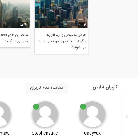
51:40
11:14
هوش مصنوعی و نرم افزارها
ساختمان های انعطاف
چگونه باعث تحول مهندسی سازه
معماری در آینده
می شوند؟
کاربران آنلاین
مشاهده تمام کاربران
ntaw
Stephensutle
Cadyvak
Bud