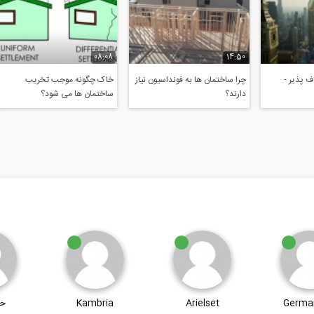
08:08
14:50
 پذیر -
چرا ساختمان ها به فونداسیون نیاز
خاک چگونه موجب تخریب
دارند؟
ساختمان ها می شود؟
Germa
Arielset
Kambria
حم