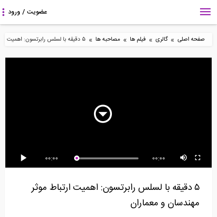
»
»
»
»
صفحه اصلی
گالری
فیلم ها
مصاحبه ها
۵ دقیقه با لسلس رابرتسون: اهمیت ارتباط موثر مهندسان و معماران
81:41
7:32
26:45
مصاحبه اختصاصی
از مهندسی عمران تا
رادیو 808: مصاحبه با دکتر
موسسه ۸۰۸ با دکتر...
مدیریت
نعمت حسنی عضو...
8:33
30:12
5:07
00:00
00:00
معرفی قابلیت های نسخه
ویدیوکست داستان من-
10 مورد از ویژگی های
جدید اپلیکیشن 808...
شماره 1: داستان...
متمایز پروفایل...
۵ دقیقه با لسلس رابرتسون: اهمیت ارتباط موثر
مهندسان و معماران