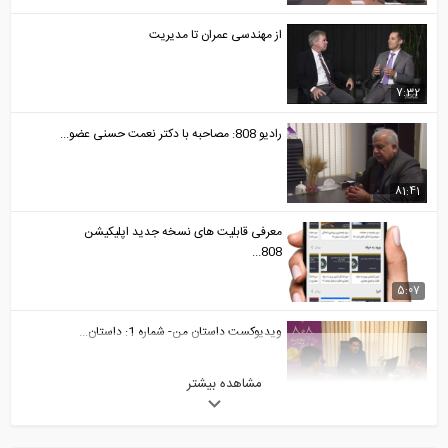
از مهندسی عمران تا مدیریت
7:32
رادیو 808: مصاحبه با دکتر نعمت حسنی عضو...
81:41
معرفی قابلیت های نسخه جدید اپلیکیشن
808...
5:07
ویدیوکست داستان من- شماره 1: داستان...
مشاهده بیشتر
30:12
10 مورد از ویژگی های متمایز پروفایل...