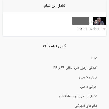
شامل این فیلم
8:33
قسمتی از پشت صحنه مستند فعالیت های 808
3
فیلم
Leslie E. Robertson
1:17
فیلم معرفی وبسایت 808 شبکه مجازی...
گالری فیلم 808
BIM
2:52
آمادگی آزمون بین المللی FE و PE
مستند فعالیت های تیم 808
اجرایی خارجی
25:17
اجرایی داخلی
معرفی گواهینامه‌های جدید 808 مبتنی بر...
تکنولوژی های نوین ساختمانی
فیلم های آموزشی
1:53