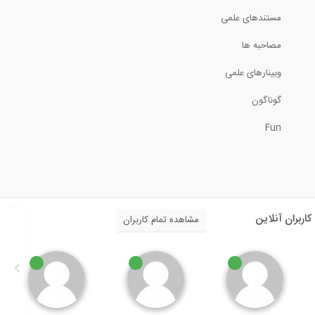
مستندهای علمی
گفت و گوی کاوه مدنی با شبکه CBC کانادا...
مصاحبه ها
9:06
وبینارهای علمی
ساخت دیوار با بلوک های بتنی (ترجمه و...
گوناگون
Fun
8:43
Identifying Engineering Career...
3:44
کاربران آنلاین
مشاهده تمام کاربران
چگونه پروفایل لینکدین خود را تنظیم کنیم...
7:04
پاویون استارتاپی نمایشگاه بین‌المللی...