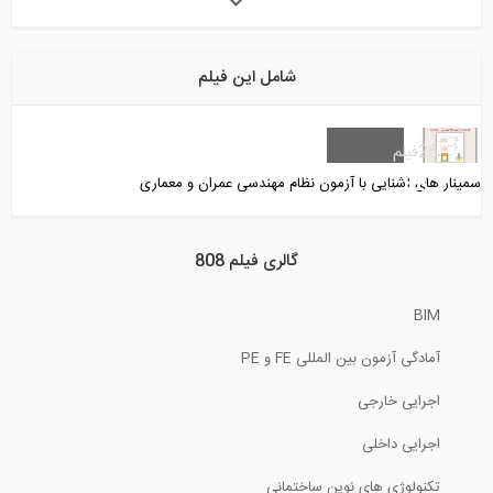
راز بازسازی برج Citibank در سال 1978
شامل این فیلم
3:03
راه حل بحران جهانی مسکن از دیدگاه...
26
فیلم
سمینار های آشنایی با آزمون نظام مهندسی عمران و معماری
11:35
گزارش بازدید سازه 808 از پل معلق کابلی...
گالری فیلم 808
BIM
45:34
آمادگی آزمون بین المللی FE و PE
تحلیل خرپاهای نامعین استاتیکی به روش...
اجرایی خارجی
13:51
اجرایی داخلی
رادیو 808: مصاحبه با دکتر نعمت حسنی عضو...
تکنولوژی های نوین ساختمانی