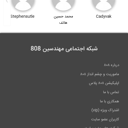
بهترین لپ تاپ های سال 2017 برای...
محمد حسین
Stephensutle
محسن فیروزی
هاتف
6:39
شبکه اجتماعی مهندسین 808
درباره ۸۰۸
ماموریت و چشم انداز ۸۰۸
اپلیکیشن ۸۰۸ پلاس
تماس با ما
همکاری با ما
اشتراک ویژه (vip)
کاربران عضو سایت