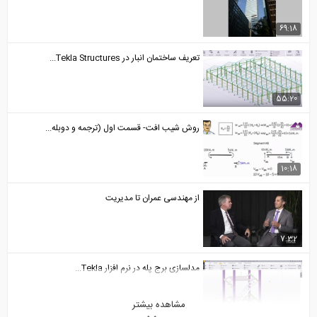
69:18
تعریف ساختمان انبار در Tekla Structures...
55:20
روش شیب افت- قسمت اول (ترجمه و دوبله...
10:18
از مهندسی عمران تا مدیریت
7:32
مدلسازی برج پله در نرم افزار Tekla...
مشاهده بیشتر
106:20