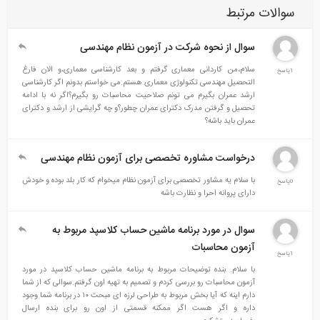
سوالات مرتبط
سوال از نحوه شرکت در آزمون نظام مهندسی
سلام،من کاردانی معماری گرفتم و بعد کارشناسی معماری،و الان فارغ
1پاسخ
التحصیل مهندسی تکنولوژی معماری هستم.می خواستم بدونم اگر کارشناسی
ارشد عمران بگیرم می تونم صلاحیت محاسبات رو بگیرم؟اگر نه با ادامه
تحصیل و گرفتن مدرک دکترای عمران چطور؟و چه گرایشی از ارشد و دکترای
عمران باید باشه؟
درخواست مشاوره تخصصی برای آزمون نظام مهندسی
با سلام یه مشاور تخصصی برای آزمون نظام میخوام که کار بلد بوده و خودش
0پاسخ
دارای پروانه احرا و نظارت باشه
سوال در مورد برنامه ماشین حساب کلاسپد مربوط به
آزمون محاسبات
1پاسخ
با سلام. بنده توضیحات مربوط به برنامه ماشین حساب کلاسپد در مورد
آزمون محاسبات رو بررسی کردم و تصمیم به تهیه اون گرفتم.سوالی که از شما
دارم اینه که آیا بخش مربوط به طراحی لرزه ای مبحث ۱۰ در برنامه شما وجود
داره و اگر هست اگر ممکنه قسمتی از اون رو برای بنده ارسال