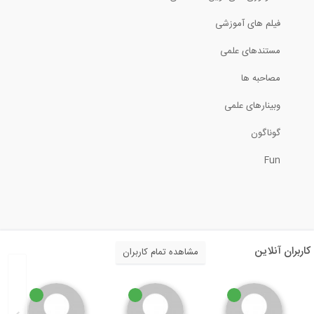
فیلم های آموزشی
81:41
مستندهای علمی
جزئیات شکل پذیری در ستون ها
مصاحبه ها
2:42
وبینارهای علمی
مفهوم شریان های حیاتی در زلزله - رادیو...
گوناگون
Fun
11:32
مروری بر روند ساخت برج امپایر استیت
2:21
کاربران آنلاین
مشاهده تمام کاربران
طراحی مراکز مدیریت بحران - رادیو 808:...
9:11