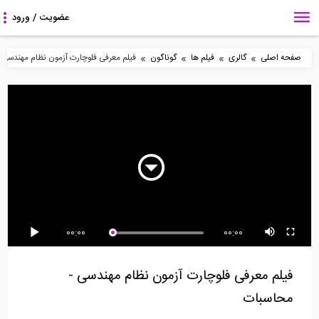
»
»
»
»
صفحه اصلی
گالری
فیلم ها
گوناگون
فیلم معرفی فلوچارت آزمون نظام مهندسی -
10:18
55:20
69:18
برج 59 طبقه Citicorp-
تعریف ساختمان انبار در
روش شیب افت- قسمت
رفتار حرفه ای
Tekla Structures...
اول (ترجمه و دوبله...
3:03
106:20
7:32
00:00
00:00
از مهندسی عمران تا
مدلسازی برج پله در نرم
راز بازسازی برج Citibank
مدیریت
افزار Tekla...
در سال 1978
فیلم معرفی فلوچارت آزمون نظام مهندسی -
محاسبات