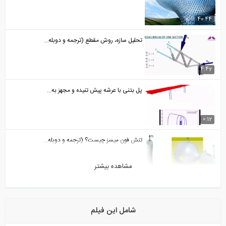
40:44
تحلیل سازه، روش مقطع (ترجمه و دوبله...
4:42
پل بتنی با عرشه پیش تنیده و مجهز به...
0:12
تنش فون میسز چیست؟ (ترجمه و دوبله...
مشاهده بیشتر
6:47
آموزش تعریف مسلح کننده در نرم افزار...
شامل این فیلم
19:04