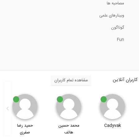
مصاحبه ها
9:35
وبینارهای علمی
طراحی شالوده و مهارها در نرم افزار IDEA...
گوناگون
Fun
52:32
طراحی یک ساختمان اداری فولادی در SAP...
57:48
کاربران آنلاین
مشاهده تمام کاربران
محاسبه خیز در تیرها به روش انتگرال...
11:38
جداسازی لرزه ای در یک ساختمان (زیرنویس...
Cadyvak
محمد حسین
حمید رضا
هاتف
صفری
3:07