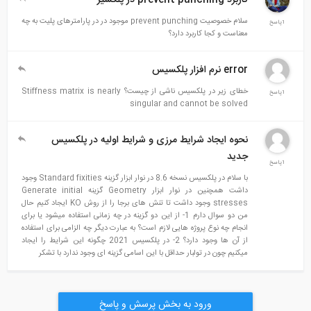
سلام خصوصیت prevent punching موجود در در پارامترهای پلیت به چه
1پاسخ
معناست و کجا کاربرد دارد؟
error نرم افزار پلکسیس
خطای زیر در پلکسیس ناشی از چیست؟ Stiffness matrix is nearly
1پاسخ
singular and cannot be solved
نحوه ایجاد شرایط مرزی و شرایط اولیه در پلکسیس
جدید
1پاسخ
با سلام در پلکسیس نسخه 8.6 در نوار ابزار گزینه Standard fixities وجود
داشت همچنین در نوار ابزار Geometry گزینه Generate initial
stresses وجود داشت تا تنش های برجا را از روش KO ایجاد کنیم حال
من دو سوال دارم 1- از این دو گزینه در چه زمانی استفاده میشود یا برای
انجام چه نوع پروژه هایی لازم است؟ به عبارت دیگر چه الزامی برای استفاده
از آن ها وجود دارد؟ 2- در پلکسیس 2021 چگونه این شرایط را ایجاد
میکنیم چون در تولبار حداقل با این اسامی گزینه ای وجود ندارد با تشکر
ورود به بخش پرسش و پاسخ