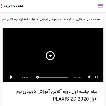
»
»
»
»
صفحه اصلی
گالری
فیلم ها
فیلم های آموزشی
فیلم جلسه اول دوره آنلاین آموزش کاربردی ن
4:42
40:44
4:07
نکاتی از سازه های فضاکار
ارائه ای از دکتر محمود
تحلیل سازه، روش مقطع
از زبان...
هریسچیان (هیئت...
(ترجمه و دوبله...
19:04
6:47
0:12
00:00
00:00
پل بتنی با عرشه پیش
تنش فون میسز چیست؟
آموزش تعریف مسلح
تنیده و مجهز به...
(ترجمه و دوبله...
کننده در نرم افزار...
فیلم جلسه اول دوره آنلاین آموزش کاربردی نرم
افزار PLAXIS 2D 2020