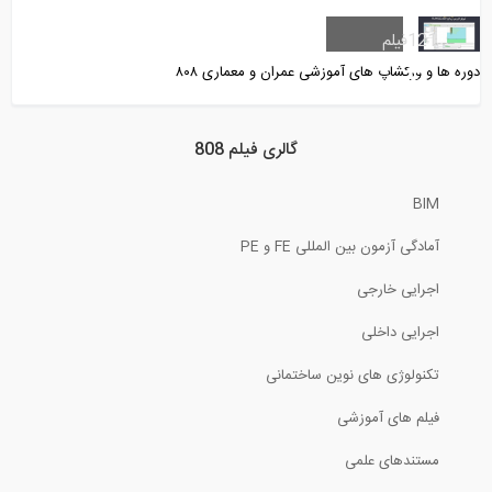
کنترل معیارهای پذیرش مختلف در تحلیل...
121
فیلم
دوره ها و ورکشاپ های آموزشی عمران و معماری ۸۰۸
1:36
آنالیز خرپا به روش مفصل (ترجمه و دوبله...
گالری فیلم 808
BIM
6:02
آمادگی آزمون بین المللی FE و PE
روش گام به گام ساخت سازه‌های بنایی با...
اجرایی خارجی
10:23
اجرایی داخلی
تئوری های شکست (ترجمه و دوبله اختصاصی...
تکنولوژی های نوین ساختمانی
فیلم های آموزشی
14:07
مستندهای علمی
ترسیم خط تاثیر در خرپاها (ترجمه و...