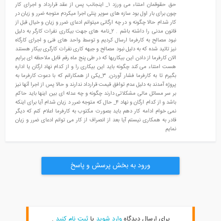
حق حقوقمان امتناء می ورزد ۱_ اینجانب پس از عقد قرارداد و اجرای کار
چون برای بار اول بود سازه های سوپر پنلی اجرا میکردم متوجه ضرر و زیان در
کار شدام حالا چگونه و در چه ارگانی میتوانم ادعای ضرر و زیان و خیال قبل از
قانون مدنی را داشته باشم . ۲_نامه های جهت بیکاری نفرات کارگر به دلیل
نبود مصالح به کارفرما ارسال کردیم و توسط واحد های فنی و اجرای کارگاه
نیز تائید شده که به دلیل نبود مصالح و جبهه کاری نفرات کارگری بیکار هستند
الان کارفرما از دادن این بیکاریها که در طی پنج ماه رقم قابل ملاحظه ای برایم
هست امتناء می کند چگونه باید این بیکاری را و از کدام نهاد ارگان یا اداره
بگیرم تا به کارفرما فشار آوردن. ۳_یکی از همکارانم که با دعوت کارفرما به
پروژه آمدند به دلیل عدم توافق قیمت قرارداد ندارند و حالا پس از اجرا آنها نیز
بر سر مسائل مالی مشکلاتی دارند چگونه و چه عدله ای بین اینها باید حاکم
باشد و از کدام ارگان و نهاد ۴_ حال که متوجه ضرر د زیان شدام آیا برای اینکه
نمی خوام ادامه کار دهم باید بصورت مکتوب به کارفرما اعلام کنم که دیگر
قادر به همکاری نیستم آیا بعد از انصراف از کار می توانم ادعای ضرر و زیان
نمایم
ورود به بخش پرسش و پاسخ
برای ارسال دیدگاه
وارد شوید
یا
ثبت نام کنید
.