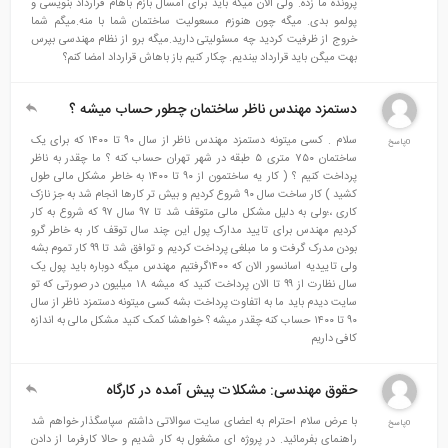
پرونده ما زده. ولی الان میگه باید برای امسال بازم باهام قرارداد بنویسی و
پولمو بدی. میگه چون هنوزم مسعولیت ساختمان شما با منه.میگم شما
خروج از ظرفیت کردید چه مسئولیتی دارید.میگه برو از نظام مهندسی بپرس
بهت میگن باید قرارداد ببندیم. چکار کنیم باز باهاش قرارداد امضا کنم؟
دستمزد مهندس ناظر ساختمان چطور حساب میشه ؟
سلام . کسی میتونه دستمزد مهندس ناظر از سال ۹۰ تا ۱۴۰۰ که برای یک
ساختمان ۷۵۰ متری ۵ طبقه در شهر تهران حساب کنه ؟ ما چقدر به ناظر
پرداخت کنیم ؟ ( کار یه ساختمون از ۹۰ تا ۱۴۰۰ به خاطر مشکل مالی طول
کشید ) کار ساخت سال ۹۰ شروع کردیم و بیش تر کارها انجام شد به جز نازک
کاری ،؛ولی به دلیل مشکل مالی متوقف شد تا ۹۷ سال ۹۷ که شروع به کار
کردیم مهندس برای تایید مدارک پول این چند سال توقف کار به خاطر گرو
بودن مدرک گرفت و ما مبلغی پرداخت کردیم و توافق شد تا ۹۹ کار تموم بشه
ولی تاییدیه اسانسور الان که ۱۴۰۰گرفتیم مهندس میگه دوباره باید پول یک
سال نظارت از ۹۹ تا الان پرداخت کنید که میشه ۱۸ میلیون در صورتی که تو
سایت دیدم باید ما به اتفاوت پرداخت بشه کسی میتونه دستمزد ناظر از سال
۹۰ تا ۱۴۰۰ حساب کنه چقدر میشه ؟ خواهشا کمک کنید مشکل مالی به اندازه
کافی داریم
حقوق مهندسی: مشکلات پیش آمده در کارگاه
با عرض سلام احترام به اعضای سایت سوالاتی داشتم سپاسگذار خواهم شد
راهنمای بفرمائید. در پروژه ای مشغول به کار شدیم و حالا کارفرما از دادن