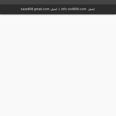
ایمیل: info civil808.com | ایمیل: saze808 gmail.com