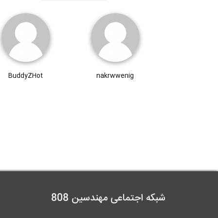
BuddyZHot
nakrwwenig
شبکه اجتماعی مهندسین 808