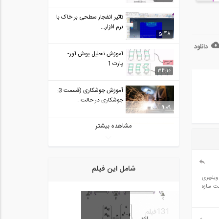
تاثیر انفجار سطحی بر خاک با
نرم افزار...
5:48
دانلود
آموزش تحلیل پوش آور-
پارت 1
34:10
آموزش جوشکاری (قسمت 3:
جوشکاری در حالت...
9:09
مشاهده بیشتر
آموزش تحلیل پوش آور-
پارت 3
28:59
آموزش جوشکاری (قسمت 5:
شامل این فیلم
جوشکاری در حالت...
 به خاطر اختلاف سطح طبقات این دو (اختلاف سطح17سانتیمتر)و ویلچری
3:58
ه روی قسمت سازه
آموزش جوشکاری (قسمت 7:
131
فیلم
بازرسی اولیه جوش)
9:52