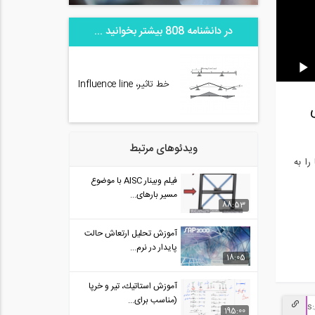
در دانشنامه 808 بیشتر بخوانید ...
خط تاثیر، Influence line
ویدئوهای مرتبط
ا به
فیلم وبینار AISC با موضوع
مسیر بارهای...
88:53
آموزش تحلیل ارتعاش حالت
پایدار در نرم...
18:05
آموزش استاتيك، تير و خرپا
(مناسب برای...
195:00