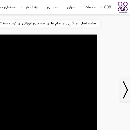
808
خدمات
عمران
معماری
لبه دانش
محتوای ت
»
»
»
»
صفحه اصلی
گالری
فیلم ها
فیلم های آموزشی
ترسیم خط تاث
5
88:53
فیلم وبینار AISC با موضوع مسیر
آمو
بارهای...
در ن
0
5:48