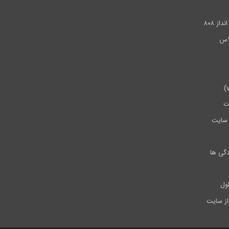
.
ز ۸۰۸
ت
سایت
دگی ها
ول
از سایت