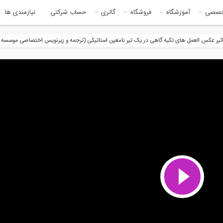
خصصی
آموزشگاه
فروشگاه
گالری
حساب شرکتی
نیازمندی ها
یر عکس العمل های تکیه گاهی در یک تیر نامعین استاتیکی (ترجمه و زیرنویس اختصاصی موسسه ۸۰۸)
195:00
18:0
زش تحلیل ارتعاش حالت پایدار
آموزش استاتيك، تير و خرپا (مناسب
رم...
برای...
9:09
34:1