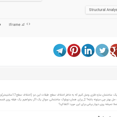
کد Iframe
1_وقتی سازه قدیمی بتنی یه ساختمان الف را قصد داریم به یک ساختمان سازه فلزی وصل کنیم که
بودن کارفرما نتوانیم از پله به عنوان راه حل استفاده کنیم راه حل بهتر چی میتونه باشه؟ 2_برای همان دوبلوک ساختمانی سوال یک اگر بخواهیم یک طبق
صلا نمیشه روی دیوار برشی برای این مورد اکتفاکرد؟