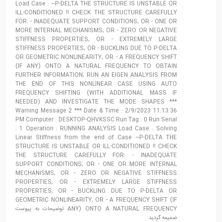
Load Case : ~P-DELTA THE STRUCTURE IS UNSTABLE OR
ILL-CONDITIONED !! CHECK THE STRUCTURE CAREFULLY
FOR: - INADEQUATE SUPPORT CONDITIONS, OR - ONE OR
MORE INTERNAL MECHANISMS, OR - ZERO OR NEGATIVE
STIFFNESS PROPERTIES, OR - EXTREMELY LARGE
STIFFNESS PROPERTIES, OR - BUCKLING DUE TO P-DELTA
OR GEOMETRIC NONLINEARITY, OR - A FREQUENCY SHIFT
(IF ANY) ONTO A NATURAL FREQUENCY TO OBTAIN
FURTHER INFORMATION, RUN AN EIGEN ANALYSIS FROM
THE END OF THIS NONLINEAR CASE USING AUTO
FREQUENCY SHIFTING (WITH ADDITIONAL MASS IF
NEEDED) AND INVESTIGATE THE MODE SHAPES ***
Warning Message 2 *** Date & Time : 2/9/2023 11:13:36
PM Computer : DESKTOP-QHVKSSC Run Tag : 0 Run Serial
: 1 Operation : RUNNING ANALYSIS Load Case : Solving
Linear Stiffness from the end of Case ~P-DELTA THE
STRUCTURE IS UNSTABLE OR ILL-CONDITIONED !! CHECK
THE STRUCTURE CAREFULLY FOR: - INADEQUATE
SUPPORT CONDITIONS, OR - ONE OR MORE INTERNAL
MECHANISMS, OR - ZERO OR NEGATIVE STIFFNESS
PROPERTIES, OR - EXTREMELY LARGE STIFFNESS
PROPERTIES, OR - BUCKLING DUE TO P-DELTA OR
GEOMETRIC NONLINEARITY, OR - A FREQUENCY SHIFT (IF
ANY) ONTO A NATURAL FREQUENCY توضیحات به پیوست
ضمیمه گردید