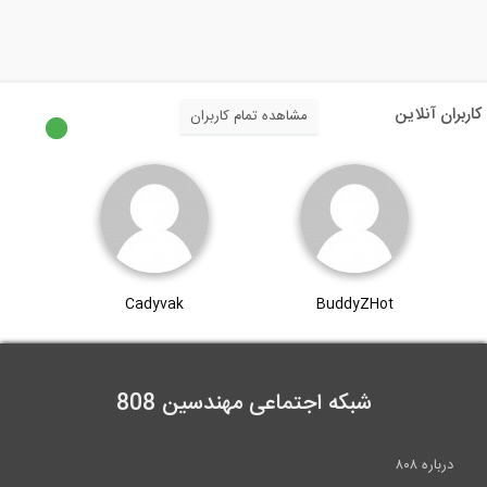
پل بتنی با عرشه پیش تنیده و مجهز به...
0:12
کاربران آنلاین
مشاهده تمام کاربران
تنش فون میسز چیست؟ (ترجمه و دوبله...
6:47
آموزش تعریف مسلح کننده در نرم افزار...
Cadyvak
BuddyZHot
19:04
شبکه اجتماعی مهندسین 808
درباره ۸۰۸