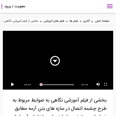
»
»
»
»
صفحه اصلی
گالری
فیلم ها
فیلم های آموزشی
بخشی از فیلم آموزشی نگاهی به 
5:36
5:38
48:43
آموزش تسلیح خاک- پارت
آموزش گام به گام طراحی
روش ساخت دیوار
پنجم
یک تیر مستطیلی
دیافراگمی
10:31
6:49
2:31
00:00
00:00
چگونه میلگردها را به هم
تحلیل تیرها تحت بارهای
تخصیص بارها و مش
متصل کنیم؟
گسترده مختلف-...
بندی یک دال در نرم...
بخشی از فیلم آموزشی نگاهی به ضوابط مربوط به
طرح چشمه اتصال در سازه های بتن آرمه مطابق