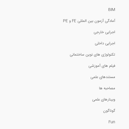
BIM
12:25
آمادگی آزمون بین المللی FE و PE
آنالیز طیف پاسخ در نرم افزار ETABS 2015
اجرایی خارجی
17:44
اجرایی داخلی
نکاتی از سازه های فضاکار از زبان...
تکنولوژی های نوین ساختمانی
فیلم های آموزشی
4:07
مستندهای علمی
ارائه ای از دکتر محمود هریسچیان (هیئت...
مصاحبه ها
40:44
وبینارهای علمی
تحلیل سازه، روش مقطع (ترجمه و دوبله...
گوناگون
Fun
4:42