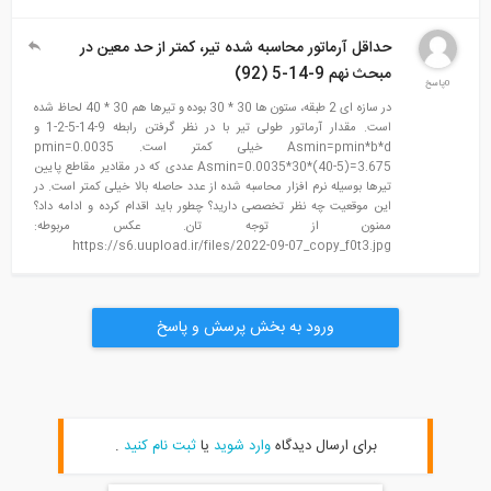
حداقل آرماتور محاسبه شده تیر، کمتر از حد معین در
مبحث نهم 9-14-5 (92)
0پاسخ
در سازه ای 2 طبقه، ستون ها 30 * 30 بوده و تیرها هم 30 * 40 لحاظ شده
است. مقدار آرماتور طولی تیر با در نظر گرفتن رابطه 9-14-5-2-1 و
Asmin=pmin*b*d خیلی کمتر است. pmin=0.0035
Asmin=0.0035*30*(40-5)=3.675 عددی که در مقادیر مقاطع پایین
تیرها بوسیله نرم افزار محاسبه شده از عدد حاصله بالا خیلی کمتر است. در
این موقعیت چه نظر تخصصی دارید؟ چطور باید اقدام کرده و ادامه داد؟
ممنون از توجه تان. عکس مربوطه:
https://s6.uupload.ir/files/2022-09-07_copy_f0t3.jpg
ورود به بخش پرسش و پاسخ
برای ارسال دیدگاه
وارد شوید
یا
ثبت نام کنید
.