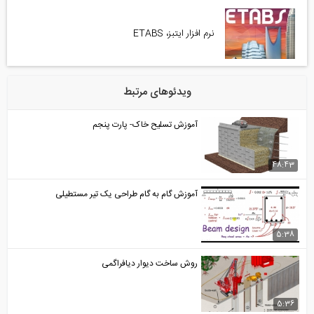
نرم افزار ایتبز، ETABS
ویدئوهای مرتبط
آموزش تسلیح خاک- پارت پنجم
48:43
آموزش گام به گام طراحی یک تیر مستطیلی
5:38
روش ساخت دیوار دیافراگمی
5:36