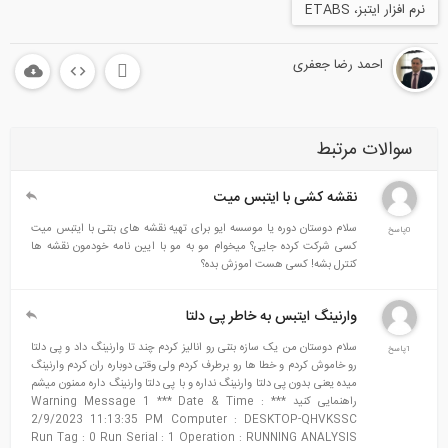
نرم افزار ایتبز، ETABS
احمد رضا جعفری
سوالات مرتبط
نقشه کشی با ایتبس میت
سلام دوستان دوره یا موسسه ایو برای تهیه نقشه های بتنی با ایتبس میت
0پاسخ
کسی شرکت کرده جایی؟ میخوام مو به مو با ایین نامه خودمون نقشه ها
کنترل بشه! کسی هست اموزش بده؟
وارنینگ ایتبس به خاطر پی دلتا
سلام دوستان من یک سازه بتنی رو انالیز کردم چند تا وارنینگ داد و پی دلتا
1پاسخ
رو خاموش کردم و خطا ها رو برطرف کردم ولی وقتی دوباره ران کردم وارنینگ
میده یعنی بدون پی دلتا وارنینگ نداره و با پی دلتا وارنینگ داره ممنون میشم
راهنمایی کنید *** Warning Message 1 *** Date & Time :
2/9/2023 11:13:35 PM Computer : DESKTOP-QHVKSSC
Run Tag : 0 Run Serial : 1 Operation : RUNNING ANALYSIS