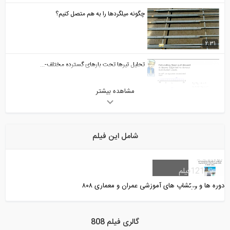
چگونه میلگردها را به هم متصل کنیم؟
2:31
تحلیل تیرها تحت بارهای گسترده مختلف-...
مشاهده بیشتر
6:49
تخصیص بارها و مش بندی یک دال در نرم...
شامل این فیلم
10:31
جزئیات آرماتور گذاری در تیر ها و ستون...
121
فیلم
دوره ها و ورکشاپ های آموزشی عمران و معماری ۸۰۸
13:02
طراحی دال RCC در نرم افزار ETABS 2016-...
گالری فیلم 808