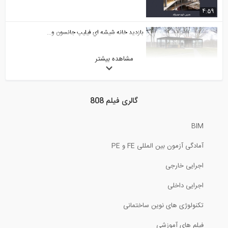
4:59
بازديد خانه شيشه اي فيليپ جانسون و...
مشاهده بیشتر
3:01
شهرهای هوشمند، آنچه مهندسان عمران باید...
گالری فیلم 808
44:50
BIM
نشست ارائه دستاوردهاي اساتيد و دانش...
آمادگی آزمون بین المللی FE و PE
27:40
اجرایی خارجی
تحلیل قاب تحت بار باد (ترجمه و دوبله...
اجرایی داخلی
تکنولوژی های نوین ساختمانی
13:06
فیلم های آموزشی