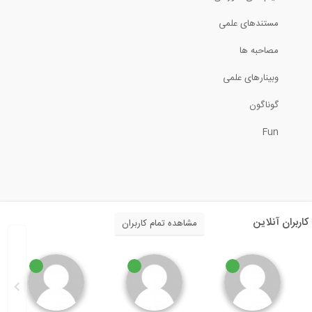
مصاحبه با زاها حدید و توضیح سبک معماری...
مستندهای علمی
10:16
مصاحبه ها
وبینارهای علمی
نشست ارائه دستاوردهاي اساتيد و دانش...
گوناگون
20:31
Fun
بخشی از فیلم آموزش جامع اندرکنش لرزه ای...
4:59
انیمیشنی از IRAY Architecture
ربران آنلاین
مشاهده تمام کاربران
1:43
نشست ارائه دستاوردهاي اساتيد و دانش...