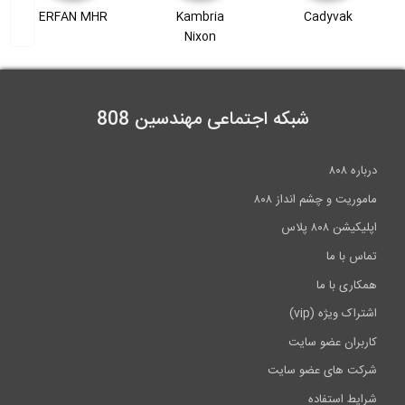
ERFAN MHR
Kambria
Cadyvak
19:05
Nixon
بخشی از فیلم آموزش جامع اندرکنش لرزه ای...
4:59
شبکه اجتماعی مهندسین 808
زندگی در عمان و معماری خیره کننده و...
درباره ۸۰۸
5:09
ماموریت و چشم انداز ۸۰۸
اپلیکیشن ۸۰۸ پلاس
تماس با ما
همکاری با ما
اشتراک ویژه (vip)
کاربران عضو سایت
شرکت های عضو سایت
شرایط استفاده