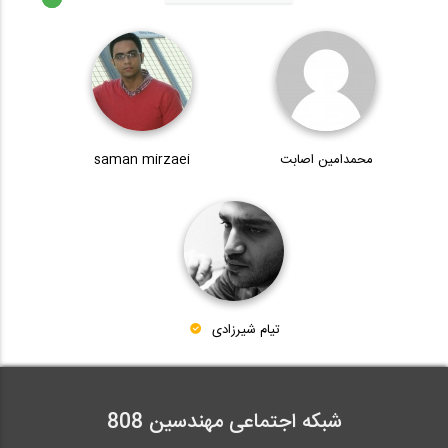
نشست تخصصی و گفت و گوی فنی نکات
طراحی،...
28:40
محمدامین اصابت
saman mirzaei
فیلم آموزشی اندرکنش خاک و سازه، چالش...
503:00
آموزش ویدیویی ترجمه و دوبله شده فارسی...
تیام شیرزادی
8:30
شبکه اجتماعی مهندسین 808