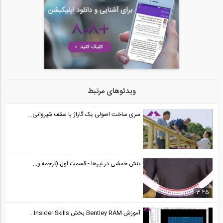
فیلم وبینار آشنایی با جداسازهای لرزه ای
24
1:40:52
فیلم وبینار آنالیز و طراحی لرزه ای و...
25
1:27:08
ویدئوهای مرتبط
نظرات شرکت‌ کنندگان دوره طراحی عملکردی...
26
سری ساخت اصولی یک گاراژ با سقف شیروانی...
02:16
تنش خمشی در تیرها - قسمت اول (ترجمه و...
3:45
آموزش Bentley RAM بخش Insider Skills...