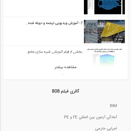
7- آموزش ویدیویی ترجمه و دوبله شده...
16:33
بخشی از فیلم آموزشی شبیه سازی جامع...
مشاهده بیشتر
5:19
آموزش ADAPT بخش Floor Pro Including...
گالری فیلم 808
BIM
سری ساخت اصولی یک گاراژ با سقف شیروانی...
آمادگی آزمون بین المللی FE و PE
اجرایی خارجی