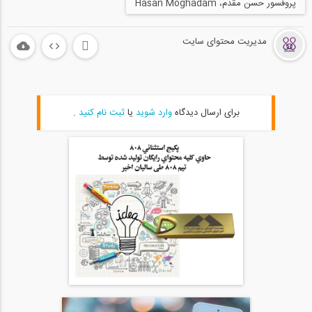
پروفسور حسن مقدم، Hasan Moghadam
59
مدیریت محتوای سایت
روش های افزایش استقامت سازه
20
04:49
معیار پذیرش رفتاری در قاب خمشی فولادی
برای ارسال دیدگاه
وارد شوید
یا
ثبت نام کنید
.
21
07:57
فیلم کامل ورکشاپ بهسازی لرزه ای در قالب...
22
1:46:00
چرا باید ساختمان های قدیمی را در برابر...
23
11:27