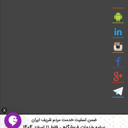
X
ضمن تسلیت خدمت مردم شریف ایران
ایمیل: info civil808.com | ایمیل: saze808 gmail.com
عرضه خدمات فروشگاهی فقط تا اسفند 1404