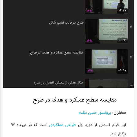
04:27
طرح در قالب تغییر شکل
11
01:23
مقایسه سطح عملکرد و هدف در طرح
12
05:57
مثال عملی از عملکرد اتصال در سازه
13
مقایسه سطح عملکرد و هدف در طرح
04:33
سخنران:
پروفسور حسن مقدم
ویدیوکست داستان من- شماره 1: داستان...
14
این فیلم قسمتی از دوره اول
طراحی عملکردی
است که در تیرماه ۹۷
30:12
برگزار شد.