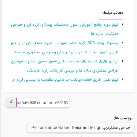
طراحی عملکردی در طراحی لرزه ای سازه ها...
15
مطالب مرتبط:
2:19:00
فیلم دوره جامع آموزش اصول محاسبات بهسازی لرزه ای و طراحی
عملکردی سازه ها
سمینار مقاوم سازی پل های طاقی سنگی راه...
16
پیشنهاد ویژه 808:پکیج فیلم آموزشی دوره جامع تئوری و نرم
افزاری اصول محاسبات بهسازی لرزه ای و طراحی عملکردی سازه ها
25:23
راديو 808: شماره 86- مصاحبه با پروفسور حسن مقدم با موضوع
قسمتی از فیلم معرفی بخش نرم افزاری دوره...
17
طراحی عملكردی سازه ها و بررسی گزارشات زلزله كرمانشاه
فیلم نقش خارق العاده میانقاب در تامین مقاومت و ایستایی لرزه ای
43
قسمتی از فیلم معرفی بخش نرم افزاری دوره...
18
49
برچسب ها:
قسمتی از فیلم معرفی بخش نرم افزاری دوره...
طراحی عملکردی، Performance Based Seismic Design
19