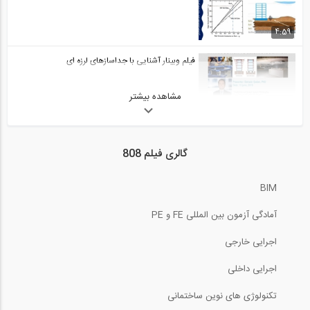
4:59
فیلم وبینار آشنایی با جداسازهای لرزه ای
مشاهده بیشتر
100:52
بارگذاری لرزه ای اتوماتیک در نرم افزار...
گالری فیلم 808
28:20
BIM
تحلیل تاریخچه زمانی در ایتبز
آمادگی آزمون بین المللی FE و PE
39:16
اجرایی خارجی
فیلم وبینار مقاوم سازی لرزه ای ساختمان...
اجرایی داخلی
تکنولوژی های نوین ساختمانی
90:41