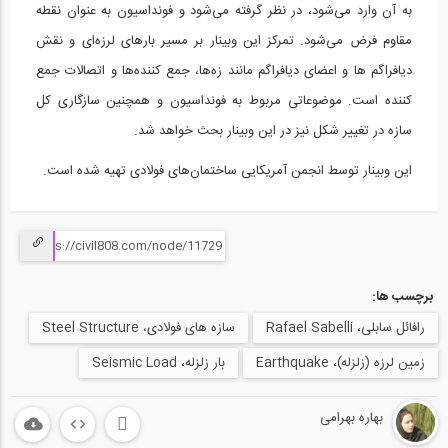
به آن وارد می‌شود، در نظر گرفته می‌شود و فونداسیون به عنوان نقطه
اصول پایداری سازه‌ای در طراحی سازه‌های...
15
مقاوم فرض می‌شود. تمرکز این وبینار بر مسیر بارهای لرزه‌ای و نقش
دیافراگم ­ها و اعضای دیافراگم مانند زه‌ها، جمع کننده‌ها و اتصالات جمع
1:32:08
کننده است. موضوعاتی مربوط به فونداسیون و همچنین سازگاری کل
جوشکاری - کاربردهای خاص
سازه در تغییر شکل نیز در این وبینار بحث خواهد شد.
16
این وبینار توسط انجمن آمریکایی ساختمان‌های فولادی تهیه شده است.
1:43:00
آموزش مفاهیم پایه شکل پذیری از AISC
17
1:22:17
برچسب ها:
وبینار طراحی فولاد ساختمانی
رافائل سابلی، Rafael Sabelli
سازه های فولادی، Steel Structure
18
زمین لرزه (زلزله)، Earthquake
بار زلزله، Seismic Load
59:23
وبینار اصول مهندسی زلزله
بهاره بهرامی
19