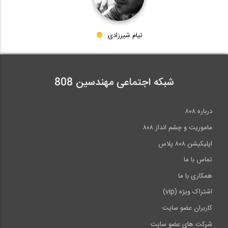
28:40
تیام شیرزادی
سمینار طراحی عملکردی با نرم افزار...
28:40
شبکه اجتماعی مهندسین 808
سخنرانی Trevor Kelly در همایش طراحی...
درباره ۸۰۸
1200:00
ماموریت و چشم انداز ۸۰۸
اپلیکیشن ۸۰۸ پلاس
تماس با ما
همکاری با ما
اشتراک ویژه (vip)
کاربران عضو سایت
شرکت های عضو سایت