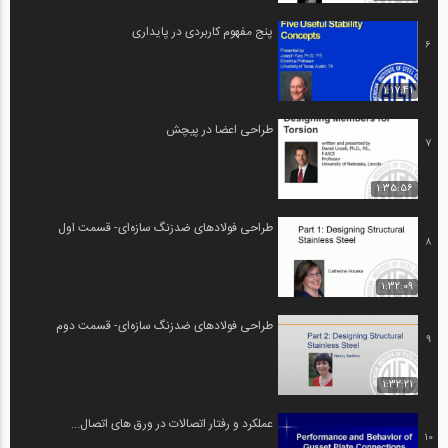
پنج مفهوم کاربردی در پایداری
6
1:17:41
طراحی اعضا در پیچش
7
1:35:56
طراحی فولادهای ضدزنگ سازه‌ای- قسمت اول
8
1:32:09
طراحی فولادهای ضدزنگ سازه‌ای- قسمت دوم
9
1:32:21
عملکرد و رفتار اتصالات در ورق های اتصال...
10