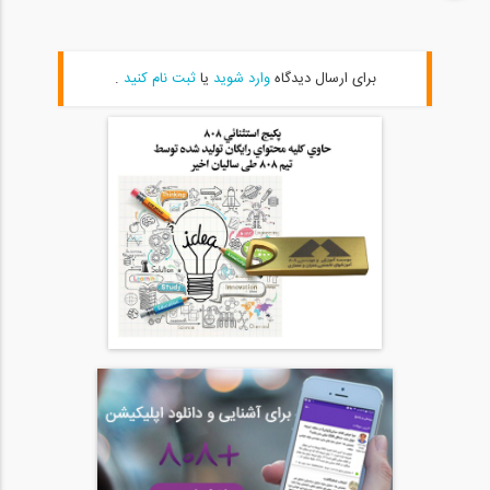
1:26:36
مفاهیم اساسی ضوابط لرزه ای
برای ارسال دیدگاه
وارد شوید
یا
ثبت نام کنید
.
20
1:29:28
طراحی لرزه ای قاب های مهاربندی همگرای...
21
1:38:02
کاربرد روش آنالیز مستقیم
22
1:28:52
طراحی مقاوم در برابر انفجار سازه های...
23
1:29:32