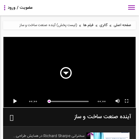
»
»
»
صفحه اصلی
گالری
فیلم ها
(لیست پخش) آینده صنعت ساخت و ساز
00:00
00:00
آینده صنعت ساخت و ساز
سخنرانی Richard Sharpe در همایش طراحی...