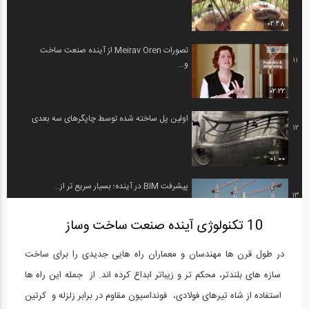
02:48
تصورات Meirav Oren از آینده صنعت ساخت
11
و...
02:22
اولین پل ساخته شده توسط چاپگرهای سه بعدی
12
01:00
پیشرفت BIM در آینده؛ بسیار سریع تر از...
13
10 تکنولوژی آینده صنعت ساخت وساز
50:58
ساخت و ساز در آینده چگونه خواهد بود؟
در طول قرن ها مهندسان و معماران راه هایی جدیدی را برای ساخت
14
سازه های بلندتر، محکم تر و زیباتر ابداع کرده اند. از جمله این راه ها
استفاده از شاه تیرهای فولادی، فونداسیون مقاوم در برابر زلزله و کرتین
02:31