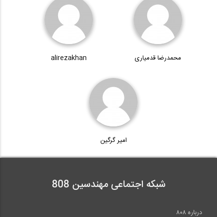
بخشی از فیلم آموزش مدلسازی اتصالات...
3:02
محمدرضا قدمیاری
alirezakhan
فرآیند تحویل پروژه های طراحی- ساخت
29:38
متودولوژی آسیب پذیری لرزه ای شریانهای...
امیر گرگین
12:58
شبکه اجتماعی مهندسین 808
درباره ۸۰۸