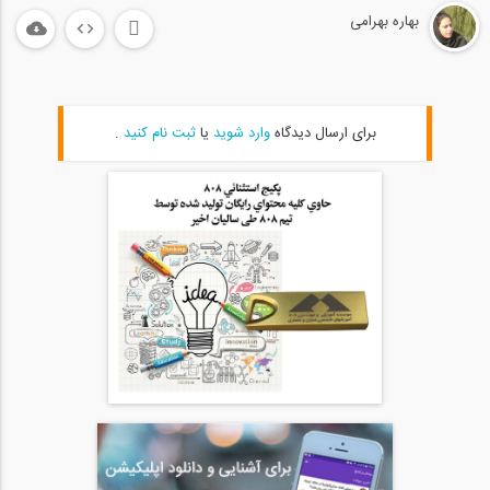
مدل سازی سه بعدی ویلا با استفاده از...
بهاره بهرامی
24
02:10
ارائه کاتالوگ مبلمان با تکنولوژی واقعیت...
25
برای ارسال دیدگاه
وارد شوید
یا
ثبت نام کنید
.
01:49
فیلم وبینار شماره ۱: ایران پس از کرونا...
26
1:00:00
فیلم وبینار شماره ۲: برگزار شده در...
27
1:30:00
مشاهده فیلم وبینار شماره 3 ایران پس از...
28