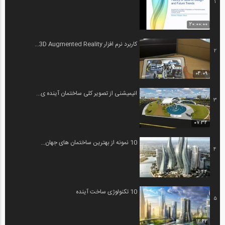
1
20:00:00
کاربرد نرم افزار 3D Augmented Reality...
2
04:09
انیمیشنی از تصویر کلی ساختمان آینده ی...
3
07:34
10 نمونه از بهترین ساختمان های جهان...
4
01:44
10 تکنولوژی ساخت آینده
5
12:42