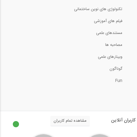
تکنولوژی های نوین ساختمانی
3:45
فیلم های آموزشی
بخشی از فیلم آموزشی جمع بندی و حل تست...
مستندهای علمی
7:37
مصاحبه ها
وبینارهای علمی
بخشی از فیلم آموزش تحلیل غیر خطی و...
گوناگون
7:27
Fun
ساخت و ساز زیر آب (ترجمه و زیرنویس...
7:22
طراحی پل با پوسته های بتنی در تکلا...
کاربران آنلاین
مشاهده تمام کاربران
40:24