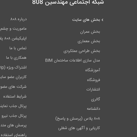
شبکه اجتماعی مهندسین 808
درباره ۸۰۸
بخش های سایت
ماموریت و چشم اندا
بخش عمران
اپلیکیشن ۸۰۸ پلاس
بخش معماری
تماس با ما
بخش طراحی عملکردی
همکاری با ما
مدل سازی اطلاعات ساختمان BIM
اشتراک ویژه (vip)
آموزشگاه
کاربران عضو سای
فروشگاه
شرکت های عضو 
انتشارات
شرایط استفاده
گالری
پرتال جذب نماین
دانشنامه
پرتال جذب نیرو
۸۰۸ پلاس (پرسش و پاسخ)
پرسش های متدا
کاریابی و آگهی های شغلی
راهنمای استفاده 