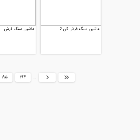
ماشین سنگ فرش کن 2
ماشین سنگ فرش
ابتدا
قبلی
…
194
195