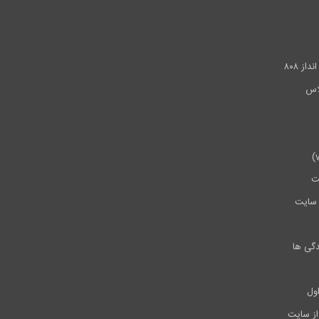
.
ز ۸۰۸
ت
سایت
دگی ها
ول
از سایت