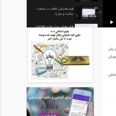
فیلم همایش انقلاب در صنعت
21
ساخت و ساز با...
59:05
فیلم معرفی مدل سازی اطلاعات
22
سازه ای با...
26:08
معرفی ورکشاپ حضوری تخصصی
23
ز زبان
معرفی Revit,...
56
آموزش
مدل بیم (ترجمه و دوبله اختصاصی
24
موسسه...
03:14
 دانش
درک مفهوم بیم در یک دقیقه
25
(ترجمه و...
01:42
Autodesk BIM 360 و تحویل
26
پروژه ها در...
02:49
بیم چیست و چگونه باعث تغییر