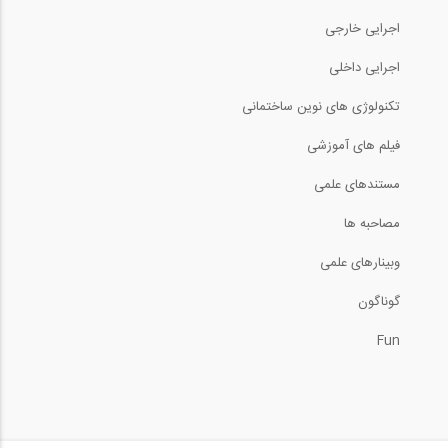
4:59
اجرایی خارجی
فیلم معرفی امکانات جدید اپلیکیشن 808...
اجرایی داخلی
تکنولوژی های نوین ساختمانی
1:47
فیلم های آموزشی
کاربرد نرم افزار Visicon برای مهندسان...
مستندهای علمی
6:17
مصاحبه ها
وبینارهای علمی
فرضیات فریب دهنده و سیاست های گمراه...
گوناگون
48:36
Fun
تحلیل خرپای دو بعدی در نرم افزار ELPLA
11:33