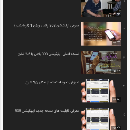
1
13:26
معرفی اپلیکیشن 808 پلاس ورژن 1 (آزمایشی)
2
01:42
نسخه اصلی اپلیکیشن 808پلاس با 5% شارژ...
3
05:07
آموزش نحوه استفاده از امکان 5% شارژ...
4
01:18
معرفی قابلیت های نسخه جدید اپلیکیشن 808...
5
05:07