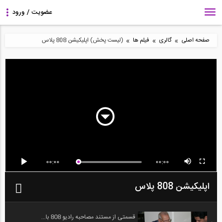
»
»
»
صفحه اصلی
گالری
فیلم ها
(لیست پخش) اپلیکیشن 808 پلاس
00:00
00:00
اپلیکیشن 808 پلاس
قسمتی از مستند مصاحبه رادیو 808 با...