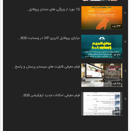
10 مورد از ویژگی های متمایز پروفایل...
6
08:33
مزایای پروفایل کاربری VIP در وبسایت 808...
7
02:32
فیلم معرفی قابلیت های سیستم پرسش و پاسخ...
8
06:46
فیلم معرفی امکانات جدید اپلیکیشن 808...
9
01:47