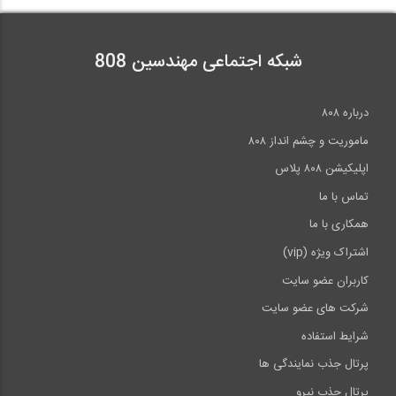
آمادگی آزمون بین المللی FE و PE بخش...
38
4:00
شبکه اجتماعی مهندسین 808
آمادگی آزمون بین المللی FE و PE سری...
10:13
درباره ۸۰۸
آمادگی آزمون بین المللی FE و PE بخش...
39
13:23
ماموریت و چشم انداز ۸۰۸
اپلیکیشن ۸۰۸ پلاس
07:49
تماس با ما
آمادگی آزمون بین المللی FE و PE بخش...
40
همکاری با ما
اشتراک ویژه (vip)
08:19
کاربران عضو سایت
>>
انتها »
شرکت های عضو سایت
شرایط استفاده
پرتال جذب نمایندگی ها
پرتال جذب نیرو