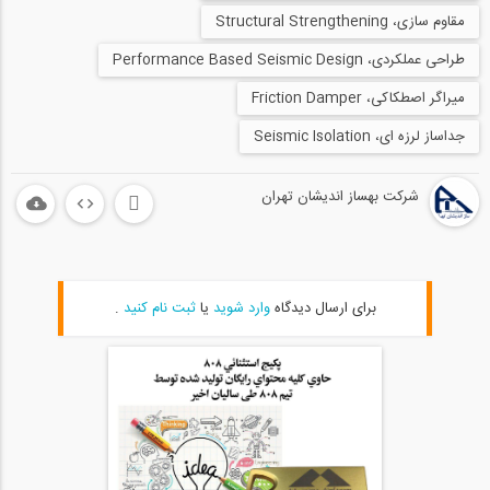
مقاوم سازی، Structural Strengthening
06:39
طراحی عملکردی، Performance Based Seismic Design
روشی نوین جهت کنترل ارتعاشات بین دو...
20
میراگر اصطکاکی، Friction Damper
1:29:44
جداساز لرزه ای، Seismic Isolation
بازدید از غرفه شرکت بهساز اندیشان تهران...
21
شرکت بهساز اندیشان تهران
05:16
بازدید از غرفه شرکت بهساز اندیشان تهران...
22
برای ارسال دیدگاه
وارد شوید
یا
ثبت نام کنید
.
12:44
نصب و اجرای جداسازها LRB و اسلایدرهای...
23
04:45