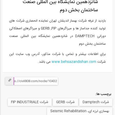
شانزدهمین نمایشگاه بین المللی صنعت
ویدیو شبیه سازی دو ساختمان مشابه تحت...
15
ساختمان بخش دوم
1:29:44
بازدید از غرفه شرکت بهساز اندیشان تهران نماینده انحصاری شرکت های
تولید کننده جداساز ها و میراگرهای GERB ,FIP و میراگرهای اصطکاکی
آزمایش میراگر اصطکاکی دورانی شرکت...
16
دورانی DAMPTECH در شانزدهمین نمایشگاه بین المللی صنعت
ساختمان بخش دوم
1:29:44
برای اطلاعات بیشتر و تماس با شرکت مذکور، آدرس وب سایت این
آزمایش میراگر اصطکاکی دورانی شرکت...
17
شرکت
www.behsazandishan.com
می باشد.
24:54
آزمون ترکیب جداساز لرزه ای و میراگر...
18
برچسب ها:
24:54
شرکت Damptech
شرکت GERB
شرکت FIP INDUSTRIALE
آزمایش میراگر اصطکاکی دورانی شرکت...
19
بهسازی لرزه ای، Seismic Rehabilitation