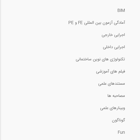
33
7:11
BIM
بازدید از غرفه شرکت پویا گستر ، سازنده...
45
آمادگی آزمون بین المللی FE و PE
6:41
اجرایی خارجی
بازدید از غرفه شرکت آسان سازان بتن میهن...
اجرایی داخلی
تکنولوژی های نوین ساختمانی
6:49
فیلم های آموزشی
بازدید از غرفه شرکت سقف سبک مرکب LCP،...
مستندهای علمی
4:53
مصاحبه ها
وبینارهای علمی
بازدید از غرفه شرکت کیلو پیکو، شرکت...
گوناگون
12:11
Fun
بازدید از غرفه شرکت استرونگ هلد ایران (...