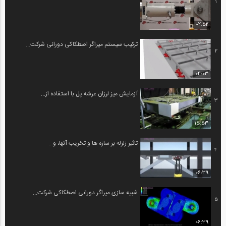
1
02:52
ترکیب سیستم میراگر اصطکاکی دورانی شرکت...
2
04:03
آزمایش میز لرزان عرشه پل با استفاده از...
3
15:53
تاثیر زلزله بر سازه ها و تخریب آنها، و...
4
06:39
شبیه سازی میراگر دورانی اصطکاکی شرکت...
5
06:39