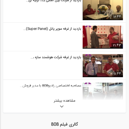
بازدید از شرکت بین المللی TIS ترکیه ای...
34:48
سخنرانی دکتر موید علایی در چهارمین...
12:44
29
بازدید از غرفه سوپر پانل (Super Panel)...
34:49
مقاوم سازی لرزه ای سازه مصالح بنایی با...
21:43
30
بازدید از غرفه شرکت هوشمند سازه ،...
02:58
مقاوم سازی ساختمان موجود در ایتالیا...
31
11:44
مصاحبه اختصاصی رادیو808 با مدیر فروش...
03:23
مراحل نصب میراگرهای اصطکاکی دورانی...
مشاهده بیشتر
32
11:09
بازدید از غرفه شرکت پویا گستر ، سازنده...
03:21
گالری فیلم 808
فیلم اهمیت ارتقاء ایمنی لرزه ای...