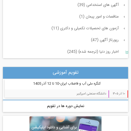
آگهی های استخدامی (39)
مناقصات و امور پیمان (1)
آزمون های تحصیلات تکمیلی و دکتری (11)
رپورتاژ آگهی (47)
اخبار روز دنیا (ترجمه شده) (245)
سازه و زلزله و خاک (225)
تقویم آموزشی
مدیریت پروژه (55)
کنگره ملی آب و فاضلاب ایران-10 تا 12 آذر 1405
معماری (544)
دانشگاه صنعتی امیرکبیر
10 آذر 1405
آب، راه، محیط زیست (91)
نمایش دوره ها در تقویم