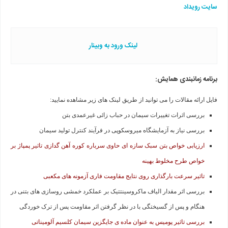
سایت رویداد
لینک ورود به وبینار
برنامه زمانبندی همایش:
فایل ارائه مقالات را می توانید از طریق لینک های زیر مشاهده نمایید:
بررسی اثرات تغییرات سیمان در حباب زائی غیرعمدی بتن
بررسی نیاز به آزمایشگاه میروسکوپی در فرآیند کنترل تولید سیمان
ارزیابی خواص بتن سبک سازه ای حاوی سرباره کوره آهن گدازی تاثیر پمپاژ بر
خواص طرح مخلوط بهینه
تاثیر سرعت بارگذاری روی نتایج مقاومت فاری آزمونه های مکعبی
بررسی اثر مقدار الیاف ماکروسینتتیک بر عملکرد خمشی روسازی های بتنی در
هنگام و پس از گسیختگی با در نظر گرفتن اثر مقاومت پس از ترک خوردگی
بررسی تاثیر پومیس به عنوان ماده ی جایگزین سیمان کلسیم آلومیناتی