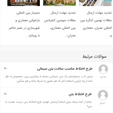
دید مهلت ارسال
تمدید مهلت ارسال
سمینار بین المللی
الات نهمین کنگره بین
مقالات سومین کنفرانس
بازخوانی معماری و
مللی عمران، معماری
بین المللی معماری،
شهرسازی در عصر حاضر
..
عمران،...
با رویکرد...
سوالات مرتبط
طرح اختلاط مناسب ساخت بتن سیمانی
عرض ادب میخواستم یک بتن سیمانی بسازم با بیشترین وزن مخصوص.به نظر
0پاسخ
شما از چه ترکیبی استفاده کنم که هم مقرون به صرفه باشه و هم سنگین.
طرح اختلاط بتن
سلام از کجا میشه بدون انجام آزمایش فهمید طرح اختلاط بتن درست هست یا
1پاسخ
خیر؟