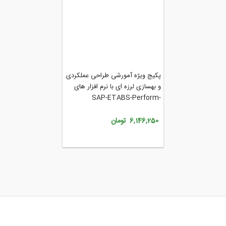
پکیج ویژه آمورشی طراحی عملکردی
و بهسازی لرزه ای با نرم افزار های
SAP-ETABS-Perform-
Seismosoftـ(BOX - S17)
6,146,250 تومان