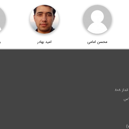
محسن امامی
امید بهادر
و
.
ز ۸۰۸