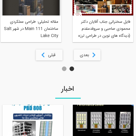
فایل سخنرانی جناب آقایان دکتر
مقاله تحلیلی: طراحی عملکردی
محمودی صاحبی و سروقدمقدم
ساختمان 111 Main در شهر Salt
(دیدگاه های نوین در طراحی لرزه
Lake City
ای سازه ها - دومین همایش
طراحی عملکردی سازه ها-18
بعدی
قبلی
اسفند 93)
اخبار