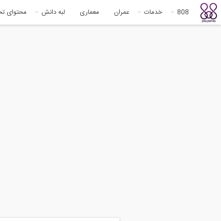
808
خدمات
عمران
معماری
لبه دانش
محتوای ت