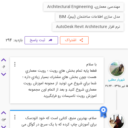
مهندسی معماری، Architectural Engineering
مدل سازی اطلاعات ساختمان (بیم)، BIM
نرم افزار AutoDesk Revit Architecture
اشتراک
ثبت پاسخ
بازدید: 294
-6
قطعا پايه تمام بخش هاي رويت ؛ رويت معماري
هست چون بخش هاي مشترك بسيار زيادي داره ؛
شهریار مطلبی
شما براي شروع مي تونيد از مجوعه اموزش رويت
 21:22
معماري شروع كنيد و بعد از اتمام اون مجموعه
اموزش رويت تاسيسات رو فرابگيريد
سلام، بهترین منبع، کتابی است که خود اتودسک
-13
برای آموزش چاپ کرده که با یک سرچ در گوگل می