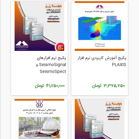
پکیج آموزش کاربردی نرم افزار
پکیج نرم افزارهای
PLAXIS
SeismoSignal و
SeismoSpect
3,375,750 تومان
41,250,000 تومان