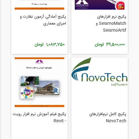
پکیج نرم افزارهای
پکیج آمادگی آزمون نظارت و
SeismoMatch و
اجرای معماری
SeismoArtif
49,500,000 تومان
1,083,750 تومان
پکیج کامل نرم‌افزارهای
پکیج فیلم آموزش نرم افزار رویت
- Revit
NovoTech