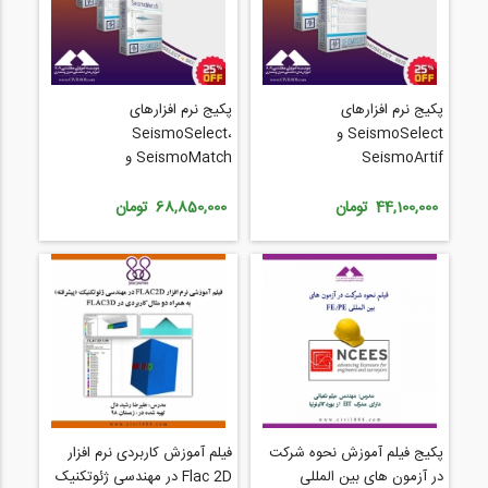
پکیج نرم افزارهای
پکیج نرم افزارهای
SeismoSelect و
SeismoSelect،
SeismoArtif
SeismoMatch و
SeismoArtif
44,100,000 تومان
68,850,000 تومان
پکیج فیلم آموزش نحوه شركت
فیلم آموزش کاربردی نرم افزار
در آزمون های بين المللی
Flac 2D در مهندسی ژئوتکنیک