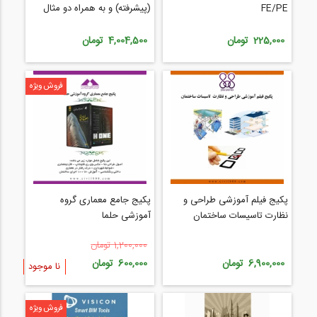
FE/PE
(پیشرفته) و به همراه دو مثال
کاربردی در Flac3d
225,000 تومان
4,004,500 تومان
پکیج فیلم آموزشی طراحی و
پکیج جامع معماری گروه
نظارت تاسیسات ساختمان
آموزشی حلما
1,200,000 تومان
6,900,000 تومان
600,000 تومان
نا موجود