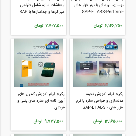
بهسازی لرزه ای با نرم افزار های
ارتعاشات سازه شامل طراحی
SAP-ETABS-Perform-
میراگرها و جداسازها با SAP
،MATLAB ،ABAQUS
Seismosoft
،Opensees
6,146,250 تومان
2,707,500 تومان
پکیج فیلم آموزش نحوه
پکیج فیلم آموزش کنترل های
مدلسازی و طراحی سازه با نرم
آیین نامه ای سازه های بتنی و
افزار های SAP-ETABS -
فولادی
Autodesk
12,165,000 تومان
9,777,500 تومان