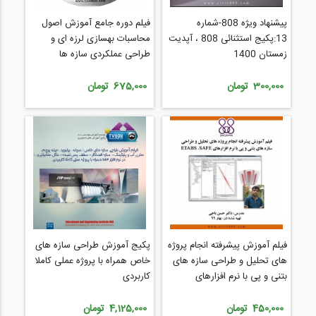
پیشنهاد ویژه 808-شماره
فیلم دوره جامع آموزش اصول
13:پکیج استثنائی 808 ، آپدیت
محاسبات بهسازی لرزه ای و
زمستان 1400
طراحی عملکردی سازه ها
300,000 تومان
675,000 تومان
فیلم آموزش پیشرفته انجام پروژه
پکیج آموزش طراحی سازه های
های تحلیل و طراحی سازه های
خاص همراه با پروژه عملی کاملا
بتنی و پی با نرم افزارهای
کاربردی
ETABS , SAFE
450,000 تومان
4,125,000 تومان