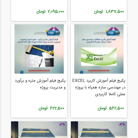
،3D-Max ،V.ray ،Sketchup
1,837,500 تومان
2,095,000 تومان
پکیج فیلم آموزش کاربرد EXCEL
پکیج فیلم آموزش متره و برآورد
در مهندسی سازه همراه با پروژه
و مدیریت پروژه
عملی کاملا کاربردی
562,500 تومان
622,500 تومان