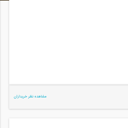
یان
راحی-دکتر مرتضی صدیق (آپدیت بهار ۹۷)
آزمون معماری-طراحی)
مشاهده نظر خریداران
سان سازه)