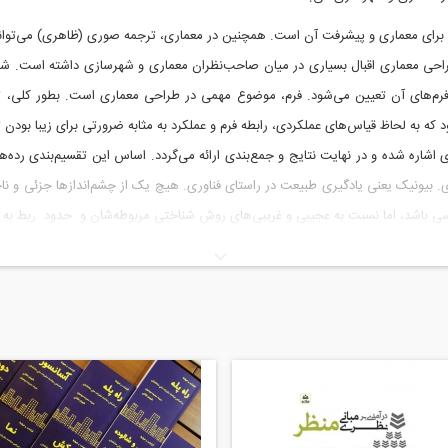
معماری آغازیان، دوزیستان و ماهی‌ها
ش برای معماری و پیشرفت آن است. همچنین در معماری، ترجمه صوری (ظاهری) می‌توا
معماری بندپایان و مورچه‌ها
معماری پستانداران
طراحی معماری اقبال بسیاری در میان صاحب‌نظران معماری و شهرسازی داشته است. شای
معماری پرندگان
 فرم‌های آن تعیین می‌شود. فرم، موضوع مهمی در طراحی معماری است. بطور کلی، تن
معماری پروانه و زنبور
مود که به لحاظ قیاس‌های عملکردی، رابطه فرم و عملکرد به مثابه ضرورتی برای زیبا بودن
ات" است. در این کتاب به معماری حیوانات در ۵ تقسیم‌بندی اشاره شده و در نهایت نتایج و جمع‌بندی ارائه می‌گردد.
بیونیک یعنی یادگیری طبیعت در راستای فناوری. هیچ یک از چشم‌اندازها جزئی و ناچیز 
 اساسی باشد، اما نسبت به عجیبی و غریبی‌های روش شناختی مربوطه‌شان و حدود ربط به 