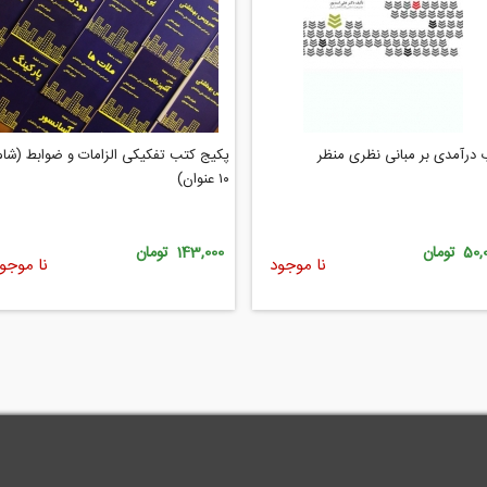
 درآمدی بر مبانی نظری منظر
پکیج کتب تفکیکی الزامات و ضوابط (شا
۱۰ عنوان)
5 تومان
143,000 تومان
نا موجود
نا موجو