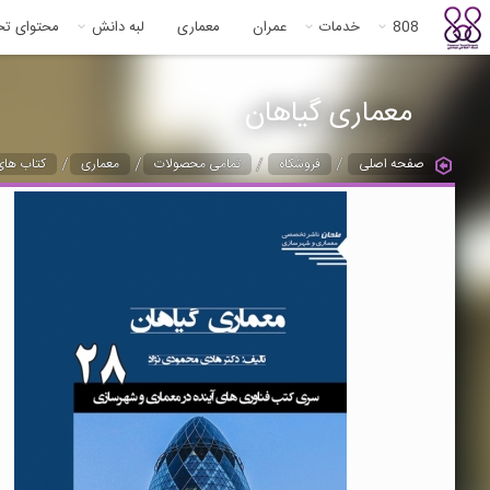
808
خدمات
عمران
معماری
لبه دانش
محتوای ت
معماری گیاهان
/
/
/
/
صفحه اصلی
فروشگاه
تمامی محصولات
معماری
کتاب های