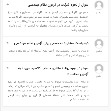
سرفصل مطالب:
سوال از نحوه شرکت در آزمون نظام مهندسی
سلام،من کاردانی معماری گرفتم و بعد کارشناسی معماری،و الان فارغ
محاسبه کامل طول رمپ معلول وطول رمپ اتومبیل، نحوه ترسیم و
1پاسخ
التحصیل مهندسی تکنولوژی معماری هستم.می خواستم بدونم اگر کارشناسی
ضوابط استانداردهای مربوط به آن
ارشد عمران بگیرم می تونم صلاحیت محاسبات رو بگیرم؟اگر نه با ادامه
تحصیل و گرفتن مدرک دکترای عمران چطور؟و چه گرایشی از ارشد و دکترای
مباحث مربوط به حداقل عرض و ارتفاع فضاهای مختلف در پلان با
عمران باید باشه؟
ترسیم جدول
درخواست مشاوره تخصصی برای آزمون نظام مهندسی
ضوابط مربوط به ستون‌گذاری و نحوه جانمایی ان با حفظ ضوابط
مربوط به پارکینگ
با سلام یه مشاور تخصصی برای آزمون نظام میخوام که کار بلد بوده و خودش
0پاسخ
دارای پروانه احرا و نظارت باشه
اصول طراحی و ترسیم باکس پله ونحوه صحیح جانمایی آن برای
تامین بهتر پارکینگ
سوال در مورد برنامه ماشین حساب کلاسپد مربوط به
اصول طراحی آسانسور و لابی جلوی آسانسور و ضوابط مربوط به این
آزمون محاسبات
1پاسخ
مبحث
با سلام. بنده توضیحات مربوط به برنامه ماشین حساب کلاسپد در مورد
آزمون محاسبات رو بررسی کردم و تصمیم به تهیه اون گرفتم.سوالی که از شما
ترسیم و آموزش جانمایی صحیح پارکینگ اتومبیل و پارکینگ ویژه
دارم اینه که آیا بخش مربوط به طراحی لرزه ای مبحث ۱۰ در برنامه شما وجود
معلولین برای استفاده حداکثری از فضا
داره و اگر هست اگر ممکنه قسمتی از اون رو برای بنده ارسال
بفرمایید.متشکرم
مباحث مربوط به ابعاد و استانداردهای درب فضاهای مختلف
طراحی پلان طبقات وحداقل ابعاد و اندازه استاندارد فضاها و جانمایی