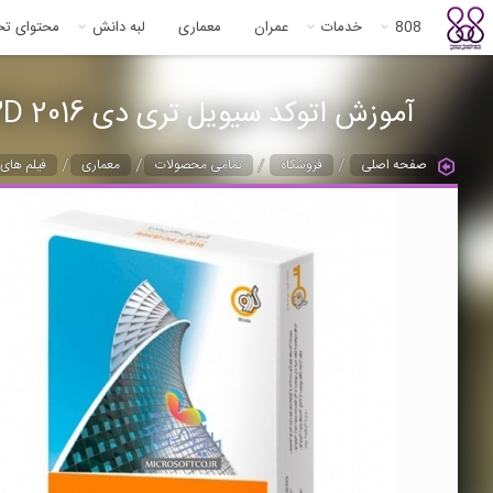
808
خدمات
عمران
معماری
لبه دانش
محتوای ت
آموزش اتوکد سیویل تری دی AutoCAD Civil 3D 2016 -
/
/
/
/
صفحه اصلی
فروشگاه
تمامی محصولات
معماری
فیلم های