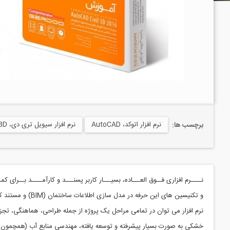
نرم افزار اتوکد، AutoCAD
نرم افزار سیویل تری دی، Autodesk AutoCad Civil3D
برچسب ها:
نــــرم افزاری فــوق العـــاده، بسیـــار کاربر پسنـــد و کارآمــــد بــرای
و تکنیسین های این حرفه در مدل سازی اطلاعات ساختمان
(BIM)
و مستند ک
نرم افزار می توان در تمامی مراحل یک پروژه از جمله طراحی، هماهنگی، تجز
خشکی به صورت بسیار پیشرفته و توسعه یافته، مهندسی منابع آب (همچمون ذ