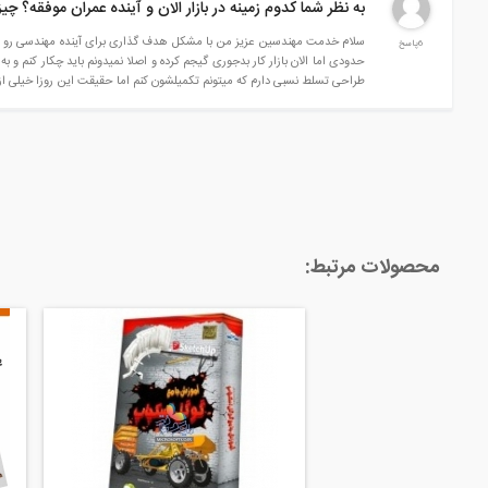
به نظر شما کدوم زمینه در بازار الان و آینده عمران موفقه؟ چی
3)
الاینمنت (بخش سوم
)
سلام خدمت مهندسین عزیز من با مشکل هدف گذاری برای آینده مهندسی رو به رو 
4)
6پاسخ
الاینمنت (بخش چهارم
)
حدودی اما الان بازار کار بدجوری گیجم کرده و اصلا نمیدونم باید چکار کنم و ب
5)
الاینمنت (بخش پنجم
)
طراحی تسلط نسبی دارم که میتونم تکمیلشون کنم اما حقیقت این روزا خیلی از 
6)
الاینمنت (بخش ششم
)
7)
الاینمنت (بخش هفتم
)
8)
الاینمنت (بخش هشتم
)
9)
الاینمنت (بخش نهم
)
فصل پنجم : پروفیل
(Profile)
محصولات مرتبط:
1)
پروفیل (بخش اول
)
2)
پروفیل (بخش دوم
)
3)
پروفیل (بخش سوم
)
4)
پروفیل (بخش چهارم
)
5)
پروفیل (بخش پنجم
)
6)
پروفیل (بخش ششم
)
7)
پروفیل (بخش هفتم
)