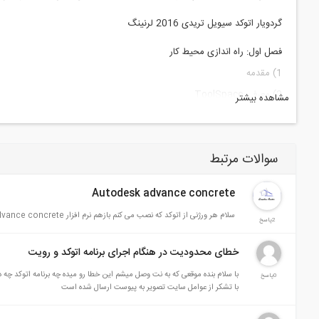
گردویار اتوکد سیویل تریدی 2016 لرنینگ
فصل اول: راه اندازی محیط کار
1)
مقدمه
2)
معرفی
ToolSpace
مشاهده بیشتر
3)
تنظیمات اولیه
فصل دوم: مبحث نقاط
(Point)
سوالات مرتبط
1)
نقاط (بخش اول
)
2)
نقاط (بخش دوم
)
Autodesk advance concrete
فصل سوم: مبحث سورفیس
سلام هر ورژنی از اتوکد که نصب می کنم بازهم نرم افزار advance concrete پیغام میده اتوکد شناسایی نشد لطفا راهنمایی کنید مشکل از کجاست؟ ممنون
1)
سورفیس (بخش اول
)
2پاسخ
2)
سورفیس (بخش دوم
)
خطای محدودیت در هنگام اجرای برنامه اتوکد و رویت
فصل چهارم: ترسیم مسیر
(Alignment)
با سلام بنده موقعی که به نت وصل میشم این خطا رو میده چه برنامه اتوکد چه 
0پاسخ
1)
الاینمنت (بخش اول
)
با تشکر از عوامل سایت تصویر به پیوست ارسال شده است
2)
الاینمنت (بخش دوم
)