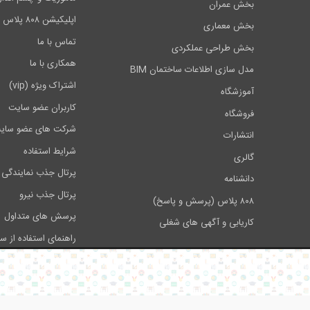
بخش عمران
7)
اسمبلی و سکشن (بخش هفتم
)
اپلیکیشن ۸۰۸ پلاس
بخش معماری
فصل هفتم : گریدینگ
(Grading)
تماس با ما
بخش طراحی عملکردی
1)
گریدینگ (بخش اول
)
همکاری با ما
مدل سازی اطلاعات ساختمان BIM
2)
گریدینگ (بخش دوم
)
اشتراک ویژه (vip)
آموزشگاه
3)
گریدینگ (بخش سوم
)
کاربران عضو سایت
فروشگاه
4)
گریدینگ (بخش چهارم
)
شرکت های عضو سای
انتشارات
5)
گریدینگ (بخش پنجم
)
شرایط استفاده
گالری
6)
گریدینگ (بخش ششم
)
پرتال جذب نمایندگی 
7)
گریدینگ (بخش هفتم
)
دانشنامه
پرتال جذب نیرو
فصل هشتم: کریدور
(Corridor)
۸۰۸ پلاس (پرسش و پاسخ)
پرسش های متداول
1)
کریدور (بخش اول
)
کاریابی و آگهی های شغلی
راهنمای استفاده از س
2)
کریدور (بخش دوم
)
تبلیغات در سایت
3)
کریدور (بخش سوم
)
4)
کریدور (بخش چهارم
)
5)
کریدور (بخش پنجم
)