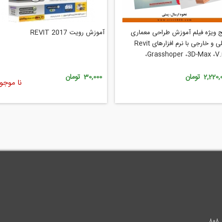
 ویژه فیلم آموزش طراحی معماری
آموزش رویت REVIT 2017
داخلی و خارجی با نرم افزارهای Revit
،Grasshoper ،3D-Max ،V.
Skدر (BOX - S10)
2,22 تومان
30,000 تومان
نا موجو
.
۸