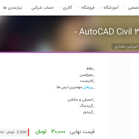
خصصی
آموزشگاه
فروشگاه
گالری
حساب شرکتی
نیازمندی ها
 آموزشی معماری
_
نقاط
_
سورفیس
_
الاینمنت
_
پروفیل
مهمترین درس
ها
:
_
اسمبلی و سکشن
_
گریدینگ
_
کریدور
قیمت نهایی:
30,000 تومان
3,000 تومان شارژ هدیه با خرید از طریق درگاه زرین پال