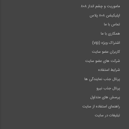
ماموریت و چشم انداز ۸۰۸
فیلم "آموزش ساختمان فولادی در Tekla" ، مدرس: مهندس منتظری
اپلیکیشن ۸۰۸ پلاس
فیلم آموزش جامع مدل سازی و شاپ درایینگ سازه های بتن آرمه در
نرم افزار Tekla Structures با تدریس مهندس چگنی
تماس با ما
همکاری با ما
اشتراک ویژه (vip)
کاربران عضو سایت
شرکت های عضو سایت
شرایط استفاده
پرتال جذب نمایندگی ها
پرتال جذب نیرو
پرسش های متداول
راهنمای استفاده از سایت
تبلیغات در سایت