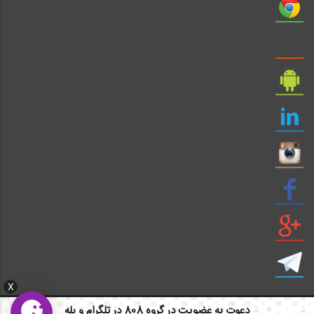
X
دعوت به عضویت در گروه 808 در تلگرام و بله