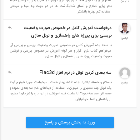
سلام برای یک تونل قصد دارم بارگذاری دوجهته (افقی) با زلزله واقعی انجام
19پاسخ
بدم برای اصلاح و اعمال شتابنگاشت ها در دو جهت چه مبنا و مرجعی
استفاده کنم بهتره؟ باتشکر
درخواست آمورش کامل در خصوص صورت وضعبت
نویسی برای پروژه های راهسازی و تونل سازی
1پاسخ
با سلام بنده آمورش کامل در خصوص صورت وضعبت نویسی و بررسی آن
میخواهم کتاب ،نرم افزار و هر گونه آموزش در خصوص بررسی و نوشتن
صورت وضعیت پروژه های راهسازی و تونل سازی
سه بعدی کردن تونل در نرم افزار Flac3d
باسلام و خسته نباشید. بنده نقشه بردار هستم. میخواستم جویا شوم چگونه
3پاسخ
یک تونل چند مسیری را میتوان با استفاده از دیتاهای خام سه بعدی نموده و
حجم انرا محاسبه نمود؟ ایا سایت فیلم اموزشی در این باره را نیز دارد؟ ممنون
از راهنمایی شما. خوشبازان
ورود به بخش پرسش و پاسخ