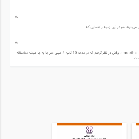
ی تونه منو در این زمینه راهنمایی کنه
با سلام. من یه قطعه solid در آباکوس مدل سازی کردم و تمام خواص و‌اندرکنش ها و شرایط مرزی‌رو بهش اختصاص دادم. از حلگر explicit کردم و در قسمت amplitude یه smooth step براش در نظر گرفتم که در مدت 10 ثانیه 5 میلی متر جا به جا میشه.متاسفانه
است