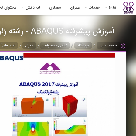
808
خدمات
عمران
معماری
لبه دانش
محتوای ت
آموزش پیشرفته ABAQUS - رشته ژئوتکنیک
/
/
/
/
صفحه اصلی
فروشگاه
تمامی محصولات
عمران
فیلم های آ