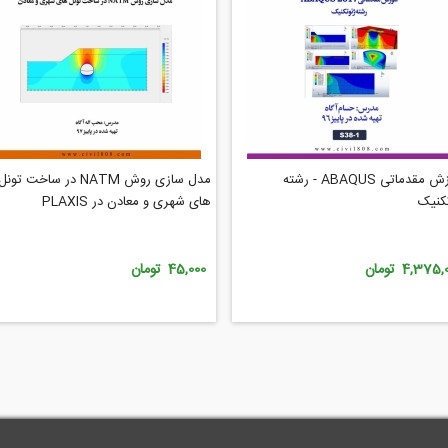
آموزش مقدماتی ABAQUS - رشته
مدل سازی روش NATM در ساخت تونل
کنیک
های شهری و معادن در PLAXIS
4,375 تومان
45,000 تومان