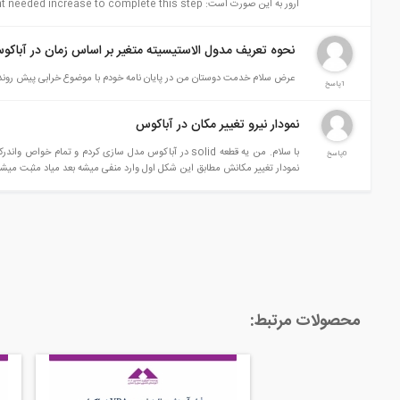
ارور به این صورت است: Time incerement needed increase to complete this step آیا کسی هست در این مورد کمک کنه؟؟ اگر لازم باشه فایل نرم افزار را آپلود کنم
نحوه تعریف مدول الاستیسیته متغیر بر اساس زمان در آباکو
عرض سلام خدمت دوستان من در پایان نامه خودم با موضوع خرابی پیش رونده، در
1پاسخ
نمودار نیرو تغییر مکان در آباکوس
0پاسخ
نمودار تغییر مکانش مطابق این شکل اول وارد منفی میشه بعد میاد مثبت میشه
محصولات مرتبط: