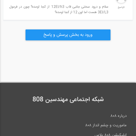
سلام و درود سختی جانبی قاب 12EI/h3 از کجا اومده؟ چون در فرمول
0پاسخ
3EI/L3 هست اما اون 12 از کجا اومده؟
ورود به بخش پرسش و پاسخ
شبکه اجتماعی مهندسین 808
درباره ۸۰۸
ماموریت و چشم انداز ۸۰۸
اپلیکیشن ۸۰۸ پلاس