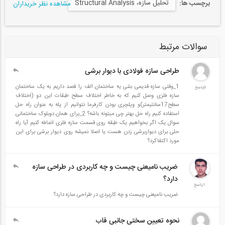
تحلیل سازه، Structural Analysis
برچسب ها:
مشاهده نظر خریداران
سوالات مرتبط
طراحی سازه فولادی با دیوار برشی
1_وقتی سازه قدیمی بتنی یه ساختمان الف را قصد داریم به یک ساختمان
0پاسخ
سازه فلزی وصل کنیم که به خاطر اختلاف سطح طبقات این دو (اختلاف
سطح17سانتیمتر)و ویلچری بودن کارفرما نتوانیم از پله به عنوان راه حل
استفاده کنیم راه حل بهتر چی میتونه باشه؟ 2_برای همان دوبلوک ساختمانی
سوال یک اگر بخواهیم یک طبقه روی قسمت سازه فلزی اضافه کنیم آیا راه
حلی برای دیواربرشی زدن هست یا اصلا نمیشه روی دیوار برشی برای این
مورد اکتفاکرد؟
ضریب نامیعنی چیست و چه کاربردی در طراحی سازه
دارد؟
1پاسخ
ضریب نامیعنی چیست و چه کاربردی در طراحی سازه دارد؟
نحوه تعیین سختی جانبی قاب