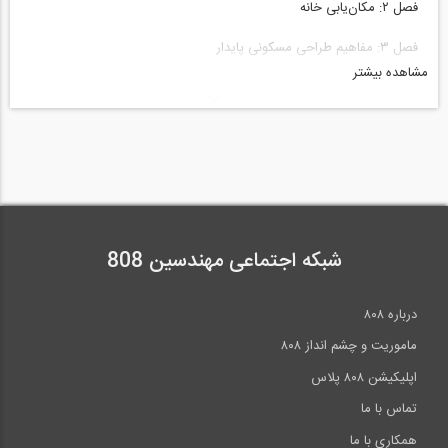
فصل ۲: مکان‌یابی خانه
فصل ۳: مفاهیم طراحی مسکونی پایدار
مشاهده بیشتر
فصل ۴: اصول برنامه‌ریزی واحد مسکونی
فصل ۵: احداث خانه
فصل ۶: مصالح ساختمانی
فصل ۷: پنجره‌های کارآمد در مصرف انرژی
فصل ۸: سیستم‌های سرمایش و گرمایش
شبکه اجتماعی مهندسین 808
فصل ۹: محیط‌های داخلی سالم
درباره ۸۰۸
فصل ۱۰ : بهره‌وری آب
ماموریت و چشم انداز ۸۰۸
فصل ۱۱ : بام سبز
اپلیکیشن ۸۰۸ پلاس
فصل ۱۲ : منظرسازی با گیاهان خوراکی و مقاوم به خشکی
تماس با ما
همکاری با ما