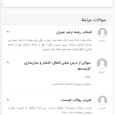
اصلی)
سخنرانی دکتر سدالله قیداری- رئیس کمیسیون ملی ایران در یونسکو
سوالات مرتبط
(زبان اصلی)
سخنرانی دکتر فرنس استوکل- مدیر DAAD در ایران (زبان اصلی)
انتخاب رشته ارشد عمران
سخنرانی مهندس میدانی- معاون آب و آبفای وزارت نیرو (زبان فارسی)
سلام وقت شما بخیر ارشد مهندسی حمل و نقل ریلی بهتره یا ارشد مهندسی
1پاسخ
عمران گرایش برنامه ریزی حمل و نقل ؟ هم از لحاظ بازارکار هم از لحاظ
سخنرانی دکتر بلانکا سیسنرز- دبیر برنامه بین‌المللی بخش هیدرولوژی
اپلای/ لطفاً نظرات خودتونو اعلام کنید ممنون
دپارتمان آب یونسکو (زبان اصلی)
سخنرانی دکتر محمود نیلی احمد آبادی- رئیس دانشگاه تهران (زبان
سوالی از درس مبانی انتقال، انتشار و مدل‌سازی
اصلی)
آلاینده‌ها
0پاسخ
سلام
قسمت دوم:
سوال به پیوست ضمیمه شده است ،
سخنرانی دکتر حسین سومرا- نماینده بنیاد علمی اکو (زبان اصلی)
سخنرانی دکتر رضا اردکانیان- دانشگاه سازمان ملل (زبان اصلی)
ضریب رواناب چیست
سخنرانی دکتر محمود کارآموز- استاد دانشگاه تهران (زبان اصلی)
ضریب رواناب چیست؟ چگونه بدست می اید؟ چگونه با ضریب رواناب
0پاسخ
خروجی حوضه بدست میاد؟