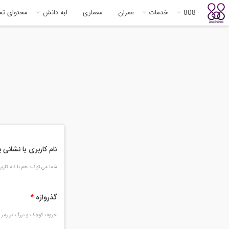
808
خدمات
عمران
معماری
لبه دانش
محتوای ت
نام کاربری یا نشانی
شما می توانید هم با نام کار
گذرواژه
*
حروف کوچک و بزرگ در رمز و