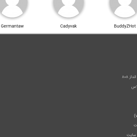
Germantaw
Cadyvak
BuddyZHot
.
ز ۸۰۸
ت
سایت