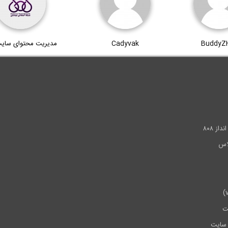
BuddyZ
Cadyvak
مدیریت محتوای سای
.
ز ۸۰۸
ت
سایت