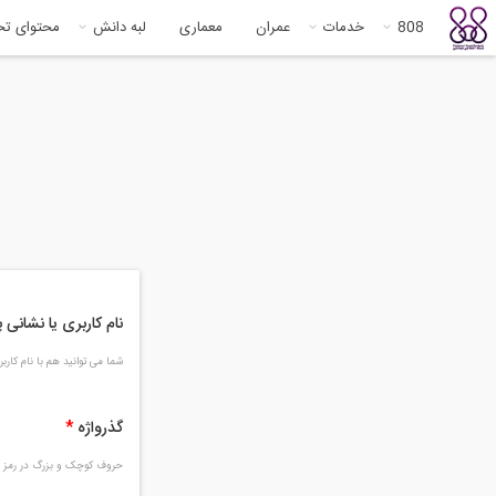
808
خدمات
عمران
معماری
لبه دانش
محتوای ت
نام کاربری یا نشانی
شما می توانید هم با نام کار
گذرواژه
*
حروف کوچک و بزرگ در رمز و