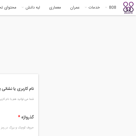
808
خدمات
عمران
معماری
لبه دانش
محتوای ت
نام کاربری یا نشانی
شما می توانید هم با نام کار
گذرواژه
*
حروف کوچک و بزرگ در رمز و