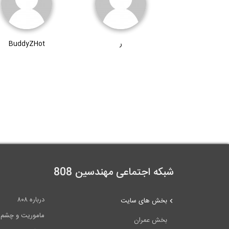
ر
BuddyZHot
شبکه اجتماعی مهندسین 808
درباره ۸۰۸
بخش های سایت
ماموریت و چشم اندا
بخش عمران