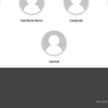
Kambria Nixon
Cadyvak
rasouli
.
ز ۸۰۸